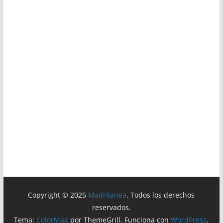
Copyright © 2025
Madrilanea
. Todos los derechos
reservados.
Tema:
ColorMag
por ThemeGrill. Funciona con
WordPress
.