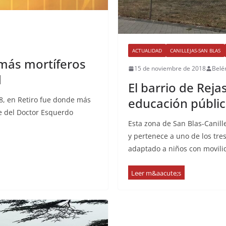
ACTUALIDAD
CANILLEJAS-SAN BLAS
 más mortíferos
15 de noviembre de 2018
Belé
d
El barrio de Reja
educación públic
18, en Retiro fue donde más
le del Doctor Esquerdo
Esta zona de San Blas-Canill
y pertenece a uno de los tre
adaptado a niños con movili