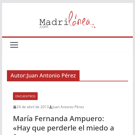
Saltar
al
contenido
Autor:
Juan Antonio Pérez
ENCUENTROS
24 de abril de 2013
Juan Antonio Pérez
María Fernanda Ampuero:
«Hay que perderle el miedo a