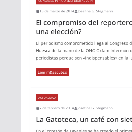
CONGRESO PERIODISMO DIGITAL 2014
13 de marzo de 2014
Josefina G. Stegmann
El compromiso del reportero
una elección?
El periodismo comprometido llega al Congreso d
Huesca de la mano de la ONG Oxfam Intermón q
periodistas porque son «indispensables» en la lu
ACTUALIDAD
7 de febrero de 2014
Josefina G. Stegmann
La Gatoteca, un café con sie
En el corazón de Lavapiés se ha creado el prime