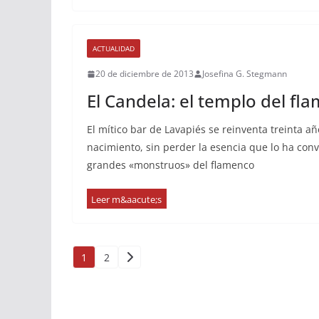
ACTUALIDAD
20 de diciembre de 2013
Josefina G. Stegmann
El Candela: el templo del f
El mítico bar de Lavapiés se reinventa treinta a
nacimiento, sin perder la esencia que lo ha conv
grandes «monstruos» del flamenco
Paginación
1
2
de
entradas