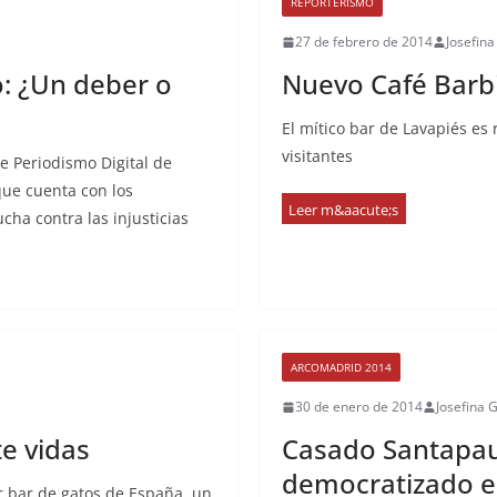
REPORTERISMO
27 de febrero de 2014
Josefin
: ¿Un deber o
Nuevo Café Barbi
El mítico bar de Lavapiés es
visitantes
e Periodismo Digital de
ue cuenta con los
cha contra las injusticias
ARCOMADRID 2014
30 de enero de 2014
Josefina 
te vidas
Casado Santapa
democratizado el
r bar de gatos de España, un