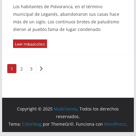
Los habitantes de Polvoranca, en el término
municipal de Leganés, abandonaron sus casas hace
más de un siglo. Los continuos brotes de paludismo
dieron al pueblo fama de lugar condenado
Paginación
1
2
3
de
entradas
Copyright © 2025
Madrilanea
. Todos los derechos
reservados.
Tema:
ColorMag
por ThemeGrill. Funciona con
WordPress
.