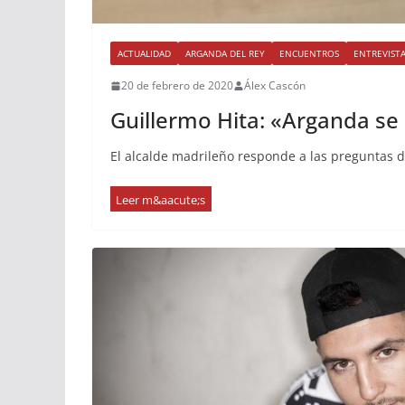
ACTUALIDAD
ARGANDA DEL REY
ENCUENTROS
ENTREVIST
20 de febrero de 2020
Álex Cascón
Guillermo Hita: «Arganda se 
El alcalde madrileño responde a las preguntas 