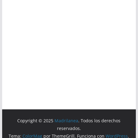
Copyright © 2025
Madrilanea
. Todos los derechos
reservados.
Tema:
ColorMag
por ThemeGrill. Funciona con
WordPress
.