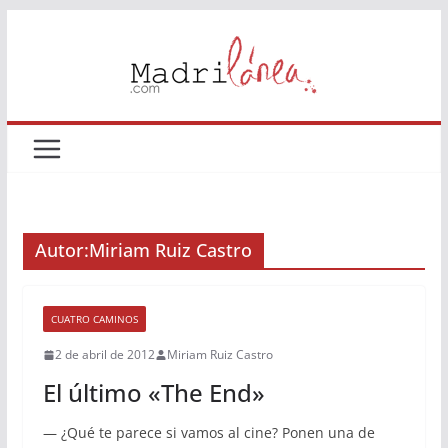
Saltar
al
contenido
Autor:
Miriam Ruiz Castro
CUATRO CAMINOS
2 de abril de 2012
Miriam Ruiz Castro
El último «The End»
— ¿Qué te parece si vamos al cine? Ponen una de