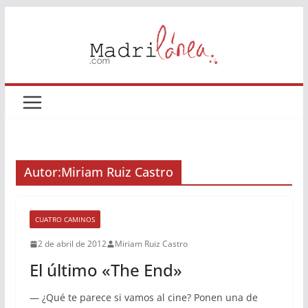
Saltar
al
contenido
Autor:
Miriam Ruiz Castro
CUATRO CAMINOS
2 de abril de 2012
Miriam Ruiz Castro
El último «The End»
— ¿Qué te parece si vamos al cine? Ponen una de