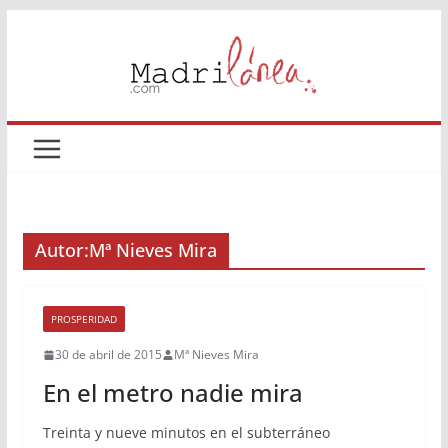
Saltar
al
contenido
Autor:
Mª Nieves Mira
PROSPERIDAD
30 de abril de 2015
Mª Nieves Mira
En el metro nadie mira
Treinta y nueve minutos en el subterráneo