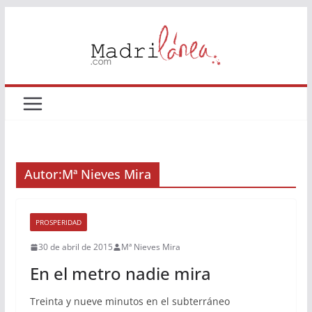
Saltar
al
contenido
Autor:
Mª Nieves Mira
PROSPERIDAD
30 de abril de 2015
Mª Nieves Mira
En el metro nadie mira
Treinta y nueve minutos en el subterráneo