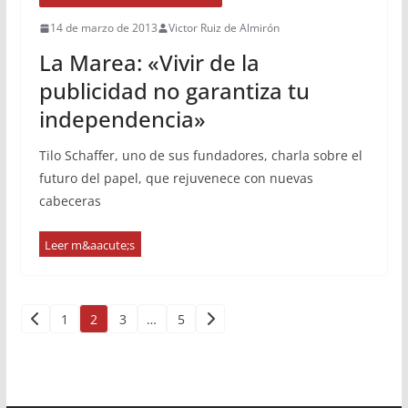
14 de marzo de 2013
Victor Ruiz de Almirón
La Marea: «Vivir de la
publicidad no garantiza tu
independencia»
Tilo Schaffer, uno de sus fundadores, charla sobre el
futuro del papel, que rejuvenece con nuevas
cabeceras
Paginación
1
2
3
…
5
de
entradas