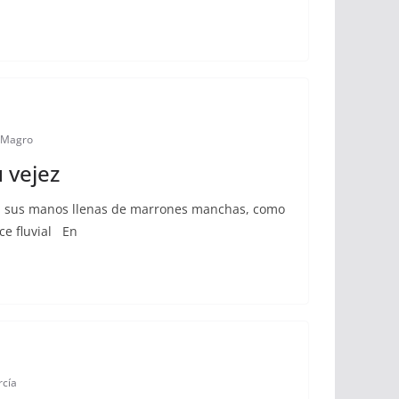
a Magro
 vejez
en sus manos llenas de marrones manchas, como
ce fluvial En
rcía