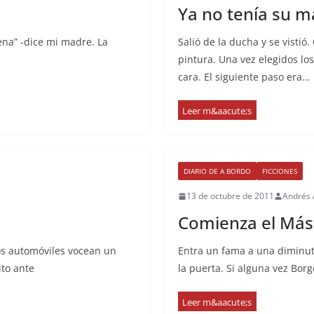
Ya no tenía su m
ena” -dice mi madre. La
Salió de la ducha y se visti
pintura. Una vez elegidos los
cara. El siguiente paso era…
DIARIO DE A BORDO
FICCIONES
13 de octubre de 2011
Andrés
Comienza el Más
os automóviles vocean un
Entra un fama a una diminut
to ante
la puerta. Si alguna vez Borg