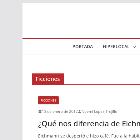
Saltar
al
contenido
PORTADA
HIPERLOCAL
Ficciones
FICCIONES
13 de enero de 2012
Noemí López Trujillo
¿Qué nos diferencia de Eic
Eichmann se despertó e hizo café. Fue a la habit