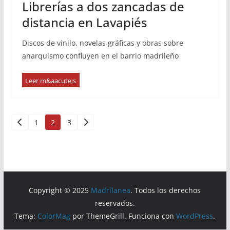
Librerías a dos zancadas de
distancia en Lavapiés
Discos de vinilo, novelas gráficas y obras sobre
anarquismo confluyen en el barrio madrileño
Paginación
1
2
3
de
entradas
Copyright © 2025
Madrilanea
. Todos los derechos
reservados.
Tema:
ColorMag
por ThemeGrill. Funciona con
WordPress
.