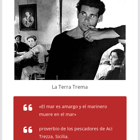
La Terra Trema
«El mar es amargo y el marinero
muere en el mar»
proverbio de los pescadores de Aci
Trezza, Sicilia.