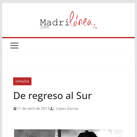
Saltar
al
contenido
OPINIÓN
De regreso al Sur
11 de abril de 2013
J. López García