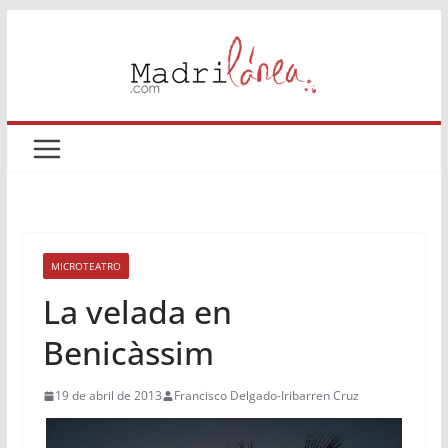
Saltar
al
contenido
MICROTEATRO
La velada en
Benicàssim
19 de abril de 2013
Francisco Delgado-Iribarren Cruz