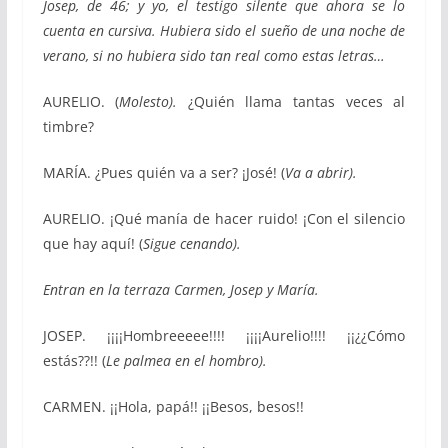
Josep, de 46; y yo, el testigo silente que ahora se lo
cuenta en cursiva. Hubiera sido el sueño de una noche de
verano, si no hubiera sido tan real como estas letras…
AURELIO. (
Molesto).
¿Quién llama tantas veces al
timbre?
MARÍA. ¿Pues quién va a ser? ¡José! (
Va a abrir).
AURELIO. ¡Qué manía de hacer ruido! ¡Con el silencio
que hay aquí! (
Sigue cenando).
Entran en la terraza Carmen, Josep y María.
JOSEP. ¡¡¡¡Hombreeeee!!!! ¡¡¡¡Aurelio!!!! ¡¡¿¿Cómo
estás??!! (
Le palmea en el hombro).
CARMEN. ¡¡Hola, papá!! ¡¡Besos, besos!!