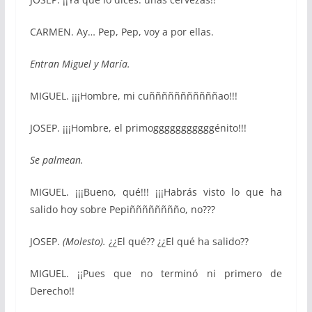
CARMEN. Ay… Pep, Pep, voy a por ellas.
Entran Miguel y María.
MIGUEL. ¡¡¡Hombre, mi cuñññññññññññao!!!
JOSEP. ¡¡¡Hombre, el primogggggggggggénito!!!
Se palmean.
MIGUEL. ¡¡¡Bueno, qué!!! ¡¡¡Habrás visto lo que ha
salido hoy sobre Pepiñññññññño, no???
JOSEP.
(Molesto).
¿¿El qué?? ¿¿El qué ha salido??
MIGUEL. ¡¡Pues que no terminó ni primero de
Derecho!!