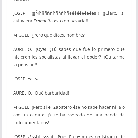
JOSEP. ¡¡¡¡Ññññññññññññéééééééééé!!!! ¡¡Claro, si
estuviera
Franquito
esto no pasaría!!
MIGUEL. ¿Pero qué dices, hombre?
AURELIO. ¡¡Oye!! ¿Tú sabes que fue lo primero que
hicieron los socialistas al llegar al poder? ¡¡Quitarme
la pensión!!
JOSEP. Ya, ya…
AURELIO. ¡Qué barbaridad!
MIGUEL. ¡Pero si el Zapatero ése no sabe hacer ni la o
con un canuto! ¡Y se ha rodeado de una panda de
indocumentados!
JOSEP. ¡Ssshí, ssshí! ¡Pues Rajoy no es registrador de