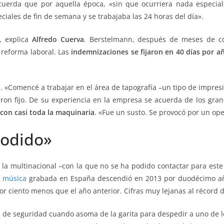
uerda que por aquella época, «sin que ocurriera nada especia
ciales de fin de semana y se trabajaba las 24 horas del día».
, explica
Alfredo Cuerva
. Berstelmann, después de meses de c
 reforma laboral. Las
indemnizaciones se fijaron en 40 días por a
. «Comencé a trabajar en el área de tapografía –un tipo de impres
eron fijo. De su experiencia en la empresa se acuerda de los gran
con casi toda la maquinaria
. «Fue un susto. Se provocó por un oper
podido»
a multinacional –con la que no se ha podido contactar para este r
e música
grabada en España descendió en 2013 por duodécimo año
r ciento menos que el año anterior. Cifras muy lejanas al récord 
a de seguridad cuando asoma de la garita para despedir a uno de l