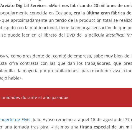
o
Arviato Digital Services
. «
Morimos fabricando 20 millones de uni
es popularmente conocida en Coslada,
era la última gran fábrica d
o que aproximadamente un tercio de la producción total se realizó
 despido con la multinacional, tiene la amarga sensación de que po
se puede leer en el libreto del DVD de la película
Metallica: Th
cos» y, como presidente del comité de empresa, sabe muy bien de l
sta cifra contrasta con las que dan los trabajadores, que pres
antilla –la mayoría por prejubilaciones– para mantener viva la facto
bajo había».
e unidades durante el año pasado»
muerte de Elvis
. Julio Ayuso rememora aquel 16 de agosto del 77
er una jornada tras otra. «Hicimos una
tirada especial de un mil