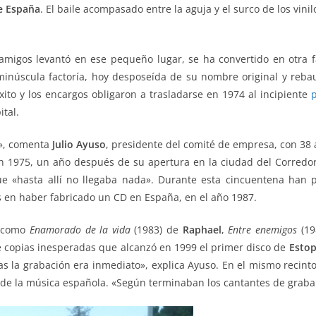
e España
. El baile acompasado entre la aguja y el surco de los vi
amigos levantó en ese pequeño lugar, se ha convertido en otra 
minúscula factoría, hoy desposeída de su nombre original y reb
éxito y los encargos obligaron a trasladarse en 1974 al incipiente
p
ital.
r», comenta
Julio Ayuso
, presidente del comité de empresa, con 38 
n 1975, un año después de su apertura en la ciudad del Corred
e «hasta allí no llegaba nada». Durante esta cincuentena han pr
s en haber fabricado un CD en España, en el año 1987.
s como
Enamorado de la vida
(1983) de
Raphael
,
Entre enemigos
(19
 copias inesperadas que alcanzó en 1999 el primer disco de
Esto
tras la grabación era inmediato», explica Ayuso. En el mismo recin
 de la música española. «Según terminaban los cantantes de grabar