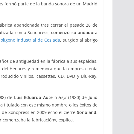
nilos formó parte de la banda sonora de un Madrid
fábrica abandonada tras cerrar el pasado 28 de
autizada como Sonopress,
comenzó su andadura
olígono industrial de Coslada
, surgido al abrigo
años de antigüedad en la fábrica a sus espaldas.
or del Henares y rememora que la empresa tenía
oducido vinilos, cassettes, CD, DVD y Blu-Ray,
88) de
Luis Eduardo
Aute
o
Hey!
(1980) de
Julio
pa
titulado con ese mismo nombre o los éxitos de
to de Sonopress en 2009 echó el cierre
Sonoland
,
 comenzaba la fabricación», explica.