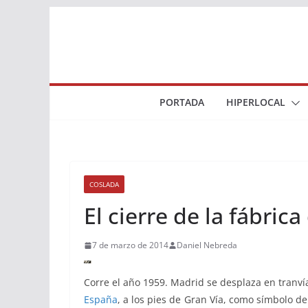
Saltar
al
contenido
PORTADA
HIPERLOCAL
COSLADA
El cierre de la fábri
7 de marzo de 2014
Daniel Nebreda
Corre el año 1959. Madrid se desplaza en tranvía
España
, a los pies de Gran Vía, como símbolo de