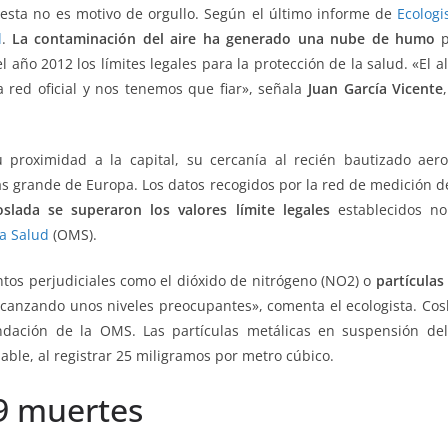
esta no es motivo de orgullo. Según el último informe de
Ecologi
d
.
La contaminación del aire ha generado una nube de humo
p
l año 2012 los límites legales para la protección de la salud. «El
 red oficial y nos tenemos que fiar», señala
Juan García Vicente
proximidad a la capital, su cercanía al recién bautizado aer
más grande de Europa. Los datos recogidos por la red de medición
oslada se superaron los valores límite legales
establecidos no
a Salud
(OMS).
ntos perjudiciales como el dióxido de nitrógeno (NO2) o
partículas
alcanzando unos niveles preocupantes», comenta el ecologista. Cos
ación de la OMS. Las partículas metálicas en suspensión del
able, al registrar 25 miligramos por metro cúbico.
99 muertes