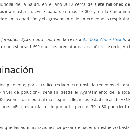
Mundial de la Salud, en el año 2012 cerca de
siete millones d
ción
atmosférica. «En España son unas 16.000 y, en la Comunidad
cide en la aparición y el agravamiento de enfermedades respiratori
Information System
publicado en la revista
Air Qual Atmos Health
, 
podrían evitarse 1.699 muertes prematuras cada año si se redujera
minación
incipalmente, por el tráfico rodado. «En Coslada tenemos el Cent
o nivel de polución», señalan desde el Ayuntamiento de la loc
00 aviones de media al día, según reflejan las estadísticas de AE
nares. «Esto es un factor importante, pero
el 70 u 80 por ciento
es que las administraciones, «a pesar de hacer un esfuerzo basta