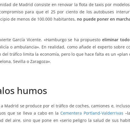
idad de Madrid consiste en renovar la flota de taxis por modelos
un compromiso para que el 25 por ciento de los autobuses interu
icipio de menos de 100.000 habitantes,
no puede poner en marcha i
dvierte García Vicente. «Hamburgo se ha propuesto
eliminar todo
olicía o ambulancia». En realidad, como añade el experto sobre c
del tráfico limita la economía, pero lo que hace falta es un «pla
elona, Sevilla o Zaragoza».
alos humos
 a Madrid se produce por el tráfico de coches, camiones e, incluso
duos que se lleva a cabo en la
Cementera Portland-Valderrivas
–l
dad del aire, sino que pone en «serio peligro la salud de sus habi