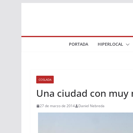
Saltar
al
contenido
PORTADA
HIPERLOCAL
COSLADA
Una ciudad con muy
27 de marzo de 2014
Daniel Nebreda