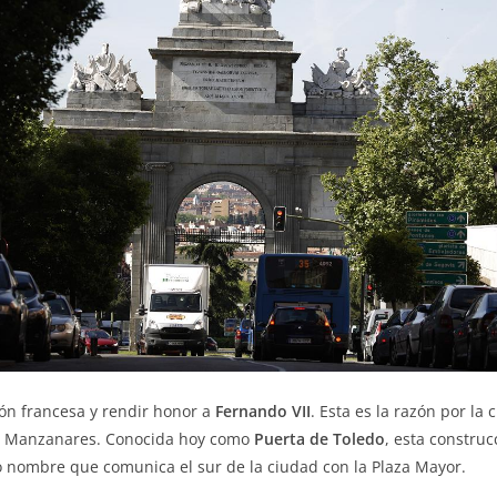
ón francesa y rendir honor a
Fernando VII
. Esta es la razón por l
l Río Manzanares. Conocida hoy como
Puerta de Toledo
, esta constru
o nombre que comunica el sur de la ciudad con la Plaza Mayor.