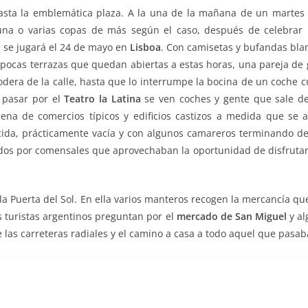
ta la emblemática plaza. A la una de la mañana de un martes n
guna o varias copas de más según el caso, después de celebra
e se jugará el 24 de mayo en
Lisboa
. Con camisetas y bufandas bla
as pocas terrazas que quedan abiertas a estas horas, una pareja de
podera de la calle, hasta que lo interrumpe la bocina de un coche c
l pasar por el
Teatro la Latina
se ven coches y gente que sale de
lena de comercios típicos y edificios castizos a medida que se 
cida, prácticamente vacía y con algunos camareros terminando d
stados por comensales que aprovechaban la oportunidad de disfrutar
 la Puerta del Sol. En ella varios manteros recogen la mercancía q
s turistas argentinos preguntan por el
mercado de San Miguel
y al
de las carreteras radiales y el camino a casa a todo aquel que pasab