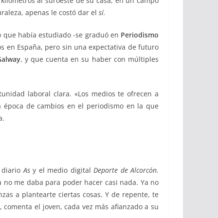
 kilómetros al suroeste de su casa, en un campo
raleza, apenas le costó dar el
sí.
lo que había estudiado -se graduó en
Periodismo
os en España, pero sin una expectativa de futuro
Galway
, y que cuenta en su haber con múltiples
tunidad laboral clara. «Los medios te ofrecen a
na época de cambios en el periodismo en la que
a.
l diario
As
y el medio digital
Deporte de Alcorcón
.
a no me daba para poder hacer casi nada. Ya no
zas a plantearte ciertas cosas. Y de repente, te
, comenta el joven, cada vez más afianzado a su