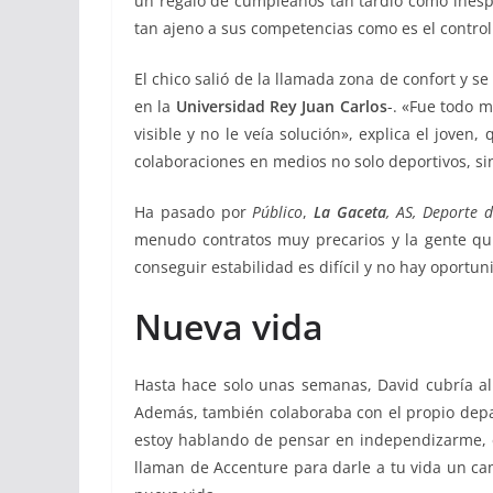
un regalo de cumpleaños tan tardío como inespe
tan ajeno a sus competencias como es el control
El chico salió de la llamada zona de confort y 
en la
Universidad Rey Juan Carlos
-. «Fue todo 
visible y no le veía solución», explica el jov
colaboraciones en medios no solo deportivos, si
Ha pasado por
Público
,
La Gaceta
, AS, Deporte 
menudo contratos muy precarios y la gente qui
conseguir estabilidad es difícil y no hay oportun
Nueva vida
Hasta hace solo unas semanas, David cubría al 
Además, también colaboraba con el propio depa
estoy hablando de pensar en independizarme,
llaman de Accenture para darle a tu vida un ca