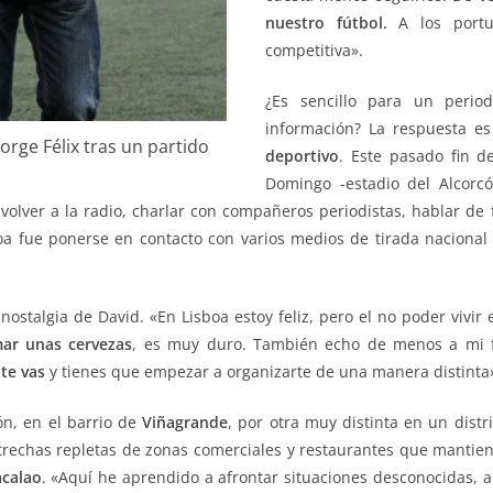
nuestro fútbol.
A los portu
competitiva».
¿Es sencillo para un perio
información? La respuesta es
Jorge Félix tras un partido
deportivo
. Este pasado fin d
Domingo -estadio del Alcorc
 volver a la radio, charlar con compañeros periodistas, hablar de
oa fue ponerse en contacto con varios medios de tirada nacional
ostalgia de David. «En Lisboa estoy feliz, pero el no poder vivir 
ar unas cervezas
, es muy duro. También echo de menos a mi fa
te vas
y tienes que empezar a organizarte de una manera distinta
ón, en el barrio de
Viñagrande
, por otra muy distinta en un distr
trechas repletas de zonas comerciales y restaurantes que mantien
calao
. «Aquí he aprendido a afrontar situaciones desconocidas, a