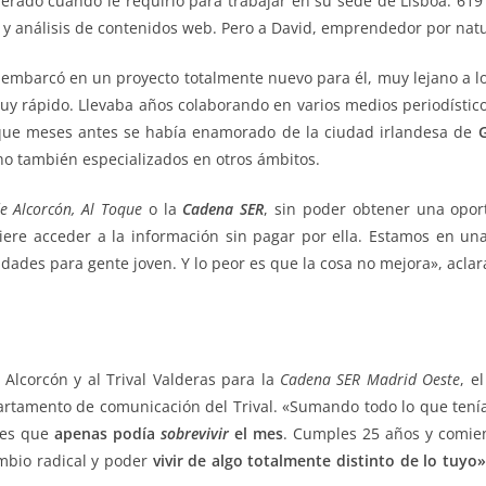
rado cuando le requirió para trabajar en su sede de Lisboa. 619
 y análisis de contenidos web. Pero a David, emprendedor por natu
se embarcó en un proyecto totalmente nuevo para él, muy lejano a 
muy rápido. Llevaba años colaborando en varios medios periodístic
en, que meses antes se había enamorado de la ciudad irlandesa de
no también especializados en otros ámbitos.
de Alcorcón, Al Toque
o la
Cadena SER
, sin poder obtener una opor
ere acceder a la información sin pagar por ella. Estamos en u
idades para gente joven. Y lo peor es que la cosa no mejora», aclar
Alcorcón y al Trival Valderas para la
Cadena SER Madrid Oeste
, e
rtamento de comunicación del Trival. «Sumando todo lo que tení
 es que
apenas podía
sobrevivir
el mes
. Cumples 25 años y comien
mbio radical y poder
vivir de algo totalmente distinto de lo tuyo»