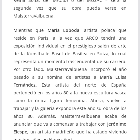
Reina Sofía, del MACBA o del MUSAC – será la
segunda vez que su obra pueda verse en
MaisterraValbuena.
Mientras que
María Loboda
, artista polaca que
reside en París, a la vez que ARCO tendrá una
exposición individual en el prestigioso salón de arte
de la Kunsthalle Basel de Basilea en Suiza, lo cual
representa un momento trascendental de su carrera.
Por otro lado, MaisterraValbuena incorporó el año
pasado a su nómina de artistas a
María Luisa
Fernández
. Esta artista del norte de España
perteneció en los años 80 a la nueva escultura vasca
como la única figura femenina. Ahora, vuelve a
trabajar y la galería expondrá este año su obra de los
años 80. Además, MaisterraValbuena acaba de
anunciar que va a comenzar a trabajar con
Jerónimo
Elespe
, un artista madrileño que ha estado viviendo
muchos años en Nueva York.