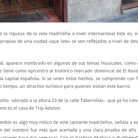
de la riqueza de la vida madrileña a nivel internacional éste es, 
 propias de una ciudad «que late» se ven reflejados a nivel de detal
ial, aparece nombrado en algunos de sus temas musicales, como es
e tiene como epicentro al histórico mercado dominical de El Ras
 la capital española. Si se unen estos hechos, se comprende con
 tiempo, un atractivo turístico para quienes visitan este barrio.
e sitio -ubicado a la altura 23 de la calle Tabernillas-, que ya h
omo es el caso de Trip Advisor.
bín es algo muy mítico de este cantante madrileño», señala a este
ión del nombre fue más que acertada y una clara prueba de ell
 conocer hace dos semanas. Con el hashtag #Sabina o #LoNiegoTod