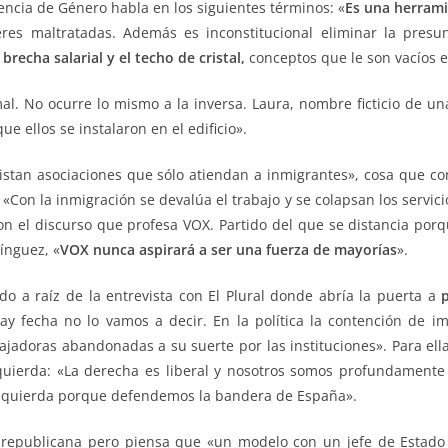
encia de Género habla en los siguientes términos: «
Es una herrami
res maltratadas. Además es inconstitucional eliminar la pres
 brecha salarial y el techo de cristal,
conceptos que le son vacíos e
. No ocurre lo mismo a la inversa. Laura, nombre ficticio de una
 ellos se instalaron en el edificio».
xistan asociaciones que sólo atiendan a inmigrantes», cosa que co
«Con la inmigración se devalúa el trabajo y se colapsan los servici
con el discurso que profesa VOX. Partido del que se distancia por
ínguez, «
VOX nunca aspirará a ser una fuerza de mayorías
».
o a raíz de la entrevista con El Plural donde abría la puerta a
p
ay fecha no lo vamos a decir. En la política la contención de im
bajadoras abandonadas a su suerte por las instituciones». Para el
zquierda: «La derecha es liberal y nosotros somos profundamente 
izquierda porque defendemos la bandera de España».
republicana pero piensa que «un modelo con un jefe de Estado e