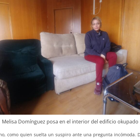
Melisa Domínguez posa en el interior del edificio okupado
mo, como quien suelta un suspiro ante una pregunta incómoda. Dic