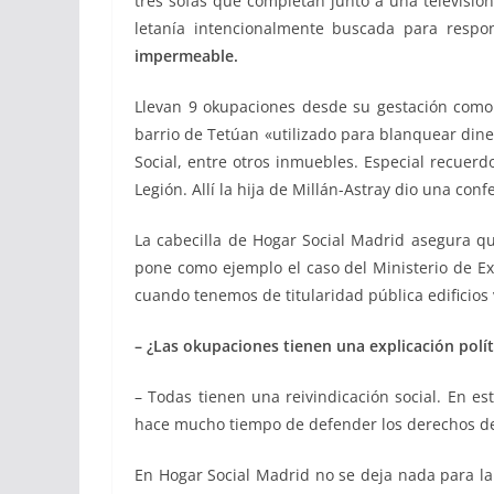
tres sofás que completan junto a una televisión 
letanía intencionalmente buscada para respo
impermeable.
Llevan 9 okupaciones desde su gestación como
barrio de Tetúan «utilizado para blanquear dine
Social, entre otros inmuebles. Especial recuer
Legión. Allí la hija de Millán-Astray dio una con
La cabecilla de Hogar Social Madrid asegura que
pone como ejemplo el caso del Ministerio de Ext
cuando tenemos de titularidad pública edificios 
– ¿Las okupaciones tienen una explicación polít
– Todas tienen una reivindicación social. En e
hace mucho tiempo de defender los derechos de
En Hogar Social Madrid no se deja nada para la 