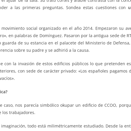
el ajuar de la sala. Su trato cortés y afable contrasta con la co
nder a las primeras preguntas. Sondea estas cuestiones con
u
 movimiento social organizado en el año 2014. Empezaron su ave
ro», en palabras de Domínguez. Pasaron por la antigua sede de RT
do guarda de su estancia en el palacete del Ministerio de Defensa
ferencia sobre su padre y se adhirió a la causa.
 con la invasión de estos edificios públicos lo que pretenden es
eriores, con sede de carácter privado: «Los españoles pagamos de
vacíos».
ica?
ste caso, nos parecía simbólico okupar un edificio de CCOO, porqu
 los trabajadores.
imaginación, todo está milimétricamente estudiado. Desde la entr