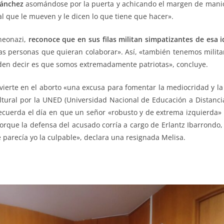
ánchez
asomándose por la puerta y achicando el margen de manio
al que le mueven y le dicen lo que tiene que hacer».
neonazi,
reconoce que en sus filas militan simpatizantes de esa i
 las personas que quieran colaborar». Así, «también tenemos milit
eden decir es que somos extremadamente patriotas», concluye.
erte en el aborto «una excusa para fomentar la mediocridad y la f
ultural por la UNED (Universidad Nacional de Educación a Distanci
ecuerda el día en que un señor «robusto y de extrema izquierda» 
 porque la defensa del acusado corría a cargo de Erlantz Ibarrondo
e parecía yo la culpable», declara una resignada Melisa.