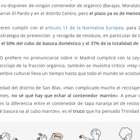
 no disponen de ningún contenedor de orgánico (Barajas, Moratala
arral
–
El Pardo y en el distrito Centro, pero
el plazo ya es de meno
ieren cumplir con el
artículo 11 de la Normativa Europea
, para
a estrategia de prevención y recogida de residuos, en particular de
e
el 50% del cubo de basura doméstico
y
el 37% de la totalidad de 
QUO prefiere no pronunciarse sobre si Madrid cumplirá con la L
eciclaje de la fracción orgánica, también se muestra crítico: «Hay
ambio cultural lleva un tiempo hasta que todo el mundo se acostu
edad del distrito de San Blas. «Han complicado mucho el reciclaje
antes,
no sé qué hay que echar al contenedor marrón
». A pesar 
s la diferencia entre el contenedor de tapa naranja (el de resto
é basura va al cubo marrón», es el
truco
que ha pensado Trinidad p