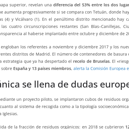
mapa superior, revelan una
diferencia del 53% entre los dos luga
 que aumenta progresivamente si se compara con Tetuán, donde ha
cas (4) y Vicálvaro (1). En el penúltimo distrito mencionado hay 
las cuatro circunscripciones restantes (San Blas
–
Canillejas, C
ransparencia al haberse implantado entre octubre y diciembre de 2
 engloban los referentes a noviembre y diciembre 2017 y los nu
rentes distritos de Madrid. El número de contenedores de basura o
na estrategia que ya ha despertado el
recelo de Bruselas
. El «ries
a sobre
España y 13 países miembros
,
alerta la Comisión Europea 
ánica se llena de dudas europ
ante un proyecto piloto, se implantaron cubos de residuos orgán
 cuanto al sistema de recogida como a la tipología socioeconómica 
Iglesias.
ida de la fracción de residuos orgánicos: en 2018 se cubrieron
1