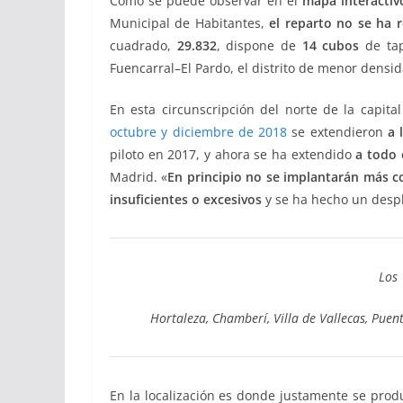
Como se puede observar en el
mapa interactiv
Municipal de Habitantes,
el reparto no se ha 
cuadrado,
29.832
, dispone de
14 cubos
de tap
Fuencarral–El Pardo, el distrito de menor dens
En esta circunscripción del norte de la capit
octubre y diciembre de 2018
se extendieron
a 
piloto en 2017, y ahora se ha extendido
a todo e
Madrid. «
En principio
no se implantarán
más co
insuficientes o excesivos
y se ha hecho un desp
Los 
Hortaleza, Chamberí, Villa de Vallecas, Puent
En la localización es donde justamente se pro