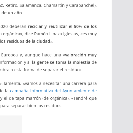
z, Retiro, Salamanca, Chamartín y Carabanchel).
s de un año
.
 2020 deberán
reciclar y reutilizar el 50% de los
 la orgánica», dice Ramón Linaza Iglesias, «es muy
los residuos de la
ciudad
».
ey Europea y, aunque hace una «
valoración muy
 información y
si la gente se toma la molestia
de
mbra a esta forma de separar el residuo».
», lamenta, «vamos a necesitar una carrera para
de la
campaña informativa del Ayuntamiento de
) y el de tapa marrón (de orgánica). «Tendré que
ara separar bien los residuos.