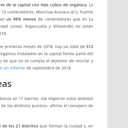
res de la capital con más cubos de orgánica
, La
y 72 contenedores, Moncloa
–
Aravaca (61), Puente
casi
un 98% menos
de contenedores que en La
iudad Lineal, Arganzuela y Villaverde) no están
018.
eve primeros meses de 2018, hay un total de
512
rgánica instalados en la capital forma parte del
go de que no se cumpla el objetivo» de reciclar y
en un informe
de septiembre de 2018.
eas
icos en 17 barrios. «Se eligieron estos ámbitos
de los distintos puntos», afirma el consejero de
2 de los 21 distritos
que forman la ciudad y, en