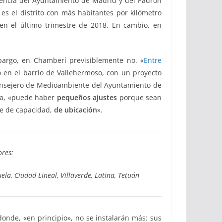
arencia del Ayuntamiento de Madrid y del Padrón
s el distrito con más habitantes por kilómetro
en el último trimestre de 2018. En cambio, en
mbargo, en Chamberí previsiblemente no. «
Entre
en el barrio de Vallehermoso, con un proyecto
onsejero de Medioambiente del Ayuntamiento de
ea, «puede haber
pequeños ajustes
porque sean
e de capacidad,
de ubicación
».
ores:
ela, Ciudad Lineal, Villaverde, Latina, Tetuán
donde, «en principio», no se instalarán más: sus