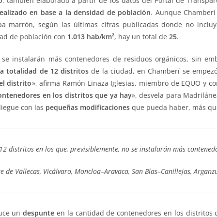
o
, también elaborado a partir de los datos del Portal de Transp
realizado en base a la densidad de población
. Aunque Chamberí e
a marrón, según las últimas cifras publicadas donde no incluy
idad de población con
1.013 hab/km²
, hay un total de
25
.
al se instalarán más contenedores de residuos orgánicos, sin e
la totalidad de 12 distritos
de la ciudad, en Chamberí se empezó 
l distrito
», afirma Ramón Linaza Iglesias, miembro de EQUO y c
ntenedores en los distritos que ya hay
», desvela para Madrilán
liegue con las
pequeñas
modificaciones
que pueda haber, más qu
12 distritos en los que, previsiblemente, no se instalarán más contened
e de Vallecas, Vicálvaro, Moncloa–Aravaca, San Blas–Canillejas, Arganzu
duce un
despunte
en la cantidad de contenedores en los distritos 