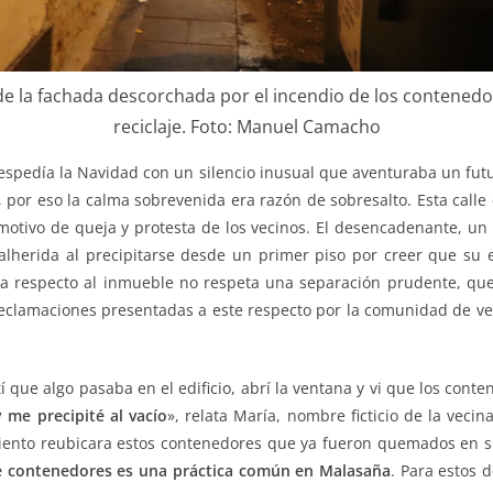
de la fachada descorchada por el incendio de los contened
reciclaje. Foto: Manuel Camacho
espedía la Navidad con un silencio inusual que aventuraba un futuro
por eso la calma sobrevenida era razón de sobresalto. Esta calle
motivo de queja y protesta de los vecinos. El desencadenante, un
herida al precipitarse desde un primer piso por creer que su ed
a respecto al inmueble no respeta una separación prudente, que
eclamaciones presentadas a este respecto por la comunidad de ve
 que algo pasaba en el edificio, abrí la ventana y vi que los con
 me precipité al vacío
», relata María, nombre ficticio de la veci
ento reubicara estos contenedores que ya fueron quemados en su 
 contenedores es una práctica común en Malasaña
. Para estos 