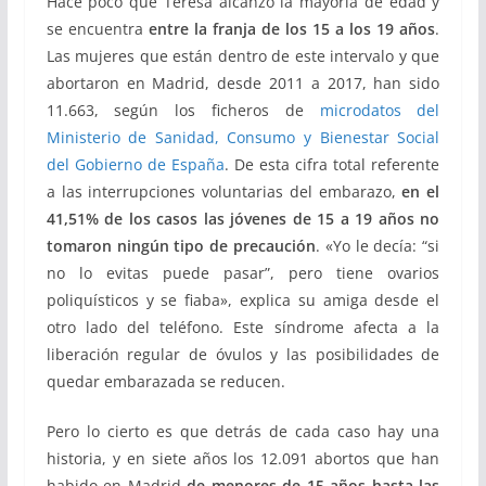
Hace poco que Teresa alcanzó la mayoría de edad y
se encuentra
entre la franja de los 15 a los 19 años
.
Las mujeres que están dentro de este intervalo y que
abortaron en Madrid, desde 2011 a 2017, han sido
11.663, según los ficheros de
microdatos del
Ministerio de Sanidad, Consumo y Bienestar Social
del Gobierno de España
. De esta cifra total referente
a las interrupciones voluntarias del embarazo,
en el
41,51% de los casos las jóvenes de 15 a 19 años no
tomaron ningún tipo de precaución
. «Yo le decía: “si
no lo evitas puede pasar”, pero tiene ovarios
poliquísticos y se fiaba», explica su amiga desde el
otro lado del teléfono. Este síndrome afecta a la
liberación regular de óvulos y las posibilidades de
quedar embarazada se reducen.
Pero lo cierto es que detrás de cada caso hay una
historia, y en siete años los 12.091 abortos que han
habido en Madrid
de menores de 15 años hasta las