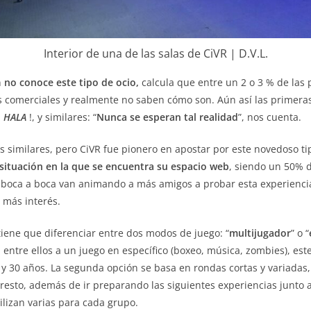
Interior de una de las salas de CiVR | D.V.L.
n
no conoce este tipo de ocio,
calcula que entre un 2 o 3 % de las 
 comerciales y realmente no saben cómo son. Aún así las primeras 
¡
HALA
!, y similares: “
Nunca se esperan tal realidad
”, nos cuenta.
 similares, pero CiVR fue pionero en apostar por este novedoso tip
situación en la que se encuentra su espacio web
, siendo un 50% 
el boca a boca van animando a más amigos a probar esta experienc
 más interés.
tiene que diferenciar entre dos modos de juego: “
multijugador
” o “
entre ellos a un juego en específico (boxeo, música, zombies), est
y 30 años. La segunda opción se basa en rondas cortas y variadas,
resto, además de ir preparando las siguientes experiencias junto a
ilizan varias para cada grupo.