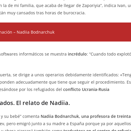
n la de mi familia, que acaba de llegar de Zaporiyia”, indica Ivan,
stán muy cansados tras horas de burocracia.
 nación – Nadiia Bodnarchuk
softwares informáticos se muestra
incrédulo
: “Cuando todo explot
puerta, se dirige a unos operarios debidamente identificados: «Te
responden adecuadamente que tiene que seguir el procedimiento. E
resándose por los refugiados del
conflicto Ucrania-Rusia
dos. El relato de Nadiia.
a y su bebé” comenta
Nadiia Bodnarchuk, una profesora de treinta
v, pero emigró junto a su madre a España porque ya por aquellos 
s y ahora ejercerá también como
traductora en el centro de refugi