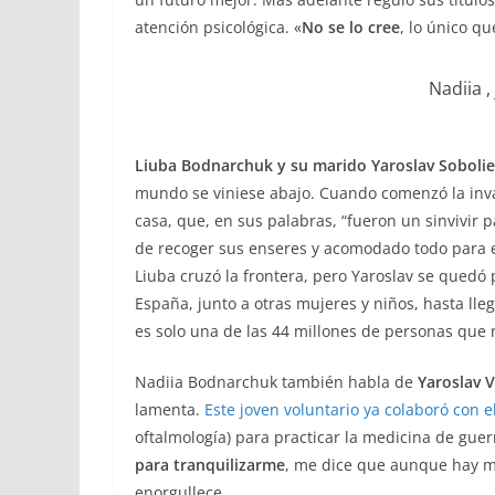
atención psicológica. «
No se lo cree
, lo único q
Nadiia 
Liuba Bodnarchuk y su marido Yaroslav Sobolie
mundo se viniese abajo. Cuando comenzó la inva
casa, que, en sus palabras, “fueron un sinvivir
de recoger sus enseres y acomodado todo para el
Liuba cruzó la frontera, pero Yaroslav se quedó 
España, junto a otras mujeres y niños, hasta ll
es solo una de las 44 millones de personas que
Nadiia Bodnarchuk también habla de
Yaroslav 
lamenta.
Este joven voluntario ya colaboró con e
oftalmología) para practicar la medicina de guer
para tranquilizarme
, me dice que aunque hay mu
enorgullece.