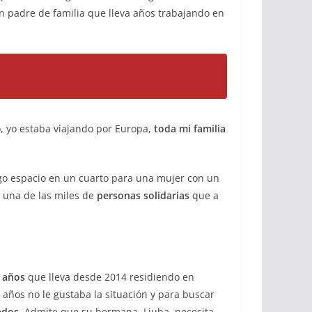
 un padre de familia que lleva años trabajando en
ó, yo estaba viajando por Europa,
toda mi familia
ngo espacio en un cuarto para una mujer con un
s una de las miles de
personas solidarias
que a
 años
que lleva desde 2014 residiendo en
años no le gustaba la situación y para buscar
ados
. Admite que su hermana, Liuba, necesita