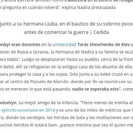
ue pregunta es cuándo volverá”, explica Nadiia preocupada.
, junto a su hermana Liuba, en el bautizo de su sobrino poc
antes de comenzar la guerra | Cedida
vskyi eran docentes
en la
universidad
Tarás Shevchenko de Kiev
y
sión de Rusia a Ucrania, la hermana de Nadiia y su familia se oc
 para todos”. Luego se desplazaron hasta su pueblo, cerca de la fr
 bebé. Allí se refugiaron en la antigua casa de los abuelos de ell
para proteger la casa y a los suyos. Sola junto a su bebé cruzó en
egar al centro de Pozuelo de Alarcón, donde por fin se reunió con 
 no se merecen lo que está pasando,
nadie se esperaba esto
”, com
Voloshyn
, su mejor amigo de la infancia. “Tiene menos de treinta a
l ejército ucraniano en 2014
y es uno de los miles de médicos que h
ra, donde los vendajes, las heridas de bala y las mutilaciones son 
chos heridos él estará bien, ¡parece mentira que sea él quien me t