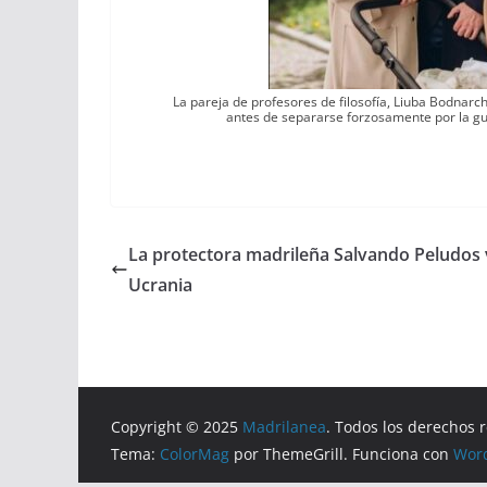
La pareja de profesores de filosofía, Liuba Bodnarc
antes de separarse forzosamente por la g
La protectora madrileña Salvando Peludos v
Ucrania
Copyright © 2025
Madrilanea
. Todos los derechos 
Tema:
ColorMag
por ThemeGrill. Funciona con
Wor