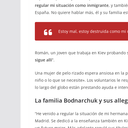
regular mi situación como inmigrante
, y tambié
España. No quiere hablar más, él y su familia e
Estoy mal, estoy destruida como mi
Román, un joven que trabaja en Kiev probando 
sigue allí
”.
Una mujer de pelo rizado espera ansiosa en la 
niño o lo que se necesite». Los voluntarios le 
lo largo del globo están prestando ayuda e inte
La familia Bodnarchuk y sus allega
“He venido a regular la situación de mi herman
Madrid. Se dedicó a la enseñanza también en Kie
un futuro mejor. Más adelante reguló sus título