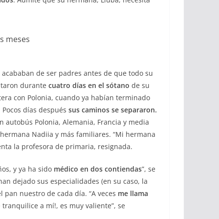
os meses
 acababan de ser padres antes de que todo su
ultaron durante
cuatro días
en el sótano
de su
ontera con Polonia, cuando ya habían terminado
a. Pocos días después
sus caminos se separaron.
 un autobús Polonia, Alemania, Francia y media
su hermana Nadiia y más familiares. “Mi hermana
enta la profesora de primaria, resignada.
ños, y ya ha sido
médico en dos contiendas
”, se
an dejado sus especialidades (en su caso, la
el pan nuestro de cada día. “A veces
me llama
ranquilice a mí!, es muy valiente”, se