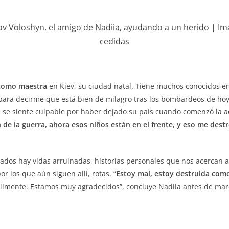
av Voloshyn, el amigo de Nadiia, ayudando a un herido | I
cedidas
 como maestra
en Kiev, su ciudad natal. Tiene muchos conocidos e
 para decirme que está bien de milagro tras los bombardeos de ho
e se siente culpable por haber dejado su país cuando comenzó la 
de la guerra, ahora esos niños están en el frente, y eso me dest
giados hay vidas arruinadas, historias personales que nos acercan 
r los que aún siguen allí, rotas.
“
Estoy mal, estoy destruida com
ilmente. Estamos muy agradecidos”, concluye Nadiia antes de mar