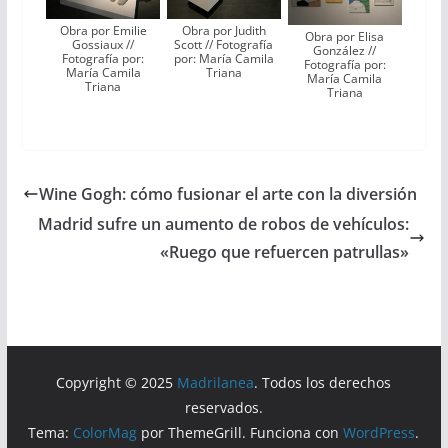
Obra por Emilie
Obra por Judith
Obra por Elisa
Gossiaux //
Scott // Fotografía
González //
Fotografía por:
por: María Camila
Fotografía por:
María Camila
Triana
María Camila
Triana
Triana
Wine Gogh: cómo fusionar el arte con la diversión
Madrid sufre un aumento de robos de vehículos:
«Ruego que refuercen patrullas»
Copyright © 2025
Madrilanea
. Todos los derechos
reservados.
Tema:
ColorMag
por ThemeGrill. Funciona con
WordPress
.