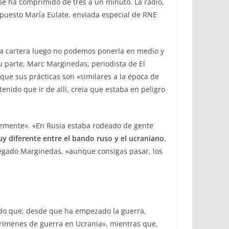
 se ha comprimido de tres a un minuto. La radio,
xpuesto María Eulate, enviada especial de RNE
bo la cartera luego no podemos ponerla en medio y
u parte, Marc Marginedas, periodista de El
que sus prácticas son «similares a la época de
nido que ir de allí, creía que estaba en peligro
remente». «En Rusia estaba rodeado de gente
uy diferente entre el bando ruso y el ucraniano
.
gregado Marginedas, «aunque consigas pasar, los
acado que, desde que ha empezado la guerra,
rímenes de guerra en Ucrania», mientras que,