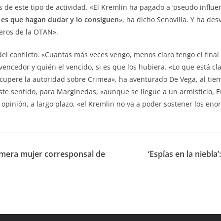
s de este tipo de actividad. «El Kremlin ha pagado a ‘pseudo influ
s es que hagan dudar y lo consiguen
», ha dicho Senovilla. Y ha de
ceros de la OTAN».
 del conflicto. «Cuantas más veces vengo, menos claro tengo el fin
encedor y quién el vencido, si es que los hubiera. «Lo que está cl
ecupere la autoridad sobre Crimea», ha aventurado De Vega, al ti
 este sentido, para Marginedas, «aunque se llegue a un armisticio,
 opinión, a largo plazo, «el Kremlin no va a poder sostener los en
rimera mujer corresponsal de
‘Espías en la niebla’