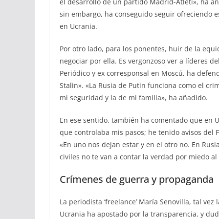
el desarrollo de un partido Madrid-Atleti», ha a
sin embargo, ha conseguido seguir ofreciendo es
en Ucrania.
Por otro lado, para los ponentes, huir de la equ
negociar por ella. Es vergonzoso ver a líderes de
Periódico y ex corresponsal en Moscú, ha defend
Stalin». «La Rusia de Putin funciona como el cri
mi seguridad y la de mi familia», ha añadido.
En ese sentido, también ha comentado que en Uc
que controlaba mis pasos; he tenido avisos del 
«En uno nos dejan estar y en el otro no. En Rus
civiles no te van a contar la verdad por miedo al
Crímenes de guerra y propaganda
La periodista ‘freelance’ María Senovilla, tal v
Ucrania ha apostado por la transparencia, y du