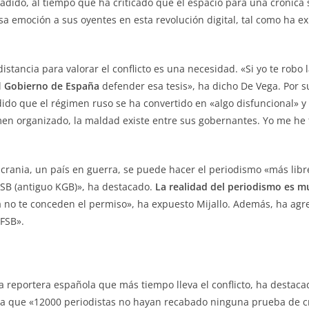
ñadido, al tiempo que ha criticado que el espacio para una crónica
a emoción a sus oyentes en esta revolución digital, tal como ha e
idistancia para valorar el conflicto es una necesidad. «Si yo te ro
l
Gobierno de España
defender esa tesis», ha dicho De Vega. Por s
ido que el régimen ruso se ha convertido en «algo disfuncional» y 
men organizado, la maldad existe entre sus gobernantes. Yo me he te
rania, un país en guerra, se puede hacer el periodismo «más lib
FSB (antiguo KGB)», ha destacado.
La realidad del periodismo es m
ia no te conceden el permiso», ha expuesto Mijallo. Además, ha a
 FSB».
ez la reportera española que más tiempo lleva el conflicto, ha dest
da que «12000 periodistas no hayan recabado ninguna prueba de c