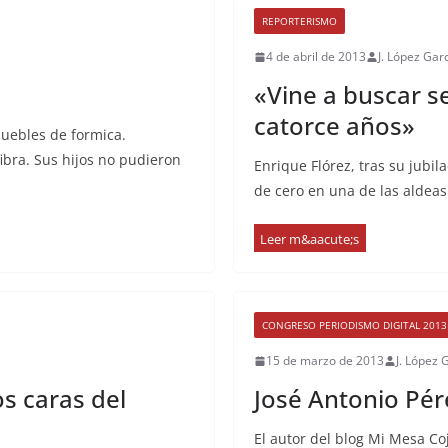
REPORTERISMO
4 de abril de 2013
J. López Gar
«Vine a buscar se
catorce años»
uebles de formica.
bra. Sus hijos no pudieron
Enrique Flórez, tras su jubi
de cero en una de las aldeas
CONGRESO PERIODISMO DIGITAL 2013
15 de marzo de 2013
J. López 
s caras del
José Antonio Pér
El autor del blog Mi Mesa Co