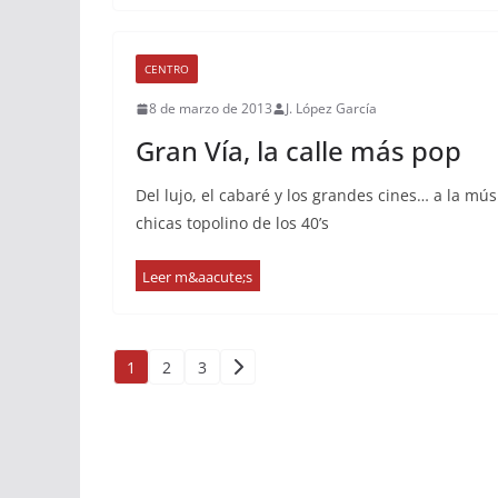
CENTRO
8 de marzo de 2013
J. López García
Gran Vía, la calle más pop
Del lujo, el cabaré y los grandes cines… a la mú
chicas topolino de los 40’s
Paginación
1
2
3
de
entradas