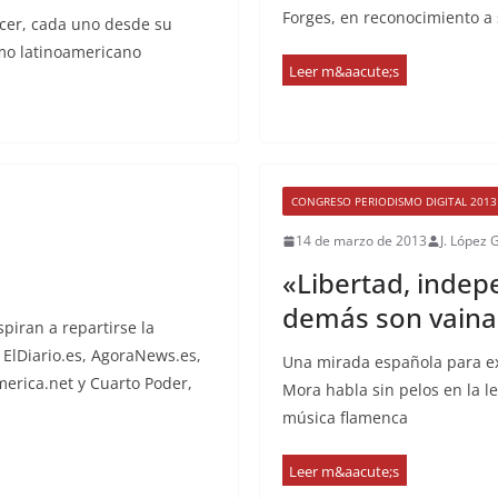
Forges, en reconocimiento a 
ecer, cada uno desde su
smo latinoamericano
CONGRESO PERIODISMO DIGITAL 2013
14 de marzo de 2013
J. López 
«Libertad, indep
demás son vaina
spiran a repartirse la
 ElDiario.es, AgoraNews.es,
Una mirada española para ex
merica.net y Cuarto Poder,
Mora habla sin pelos en la le
música flamenca