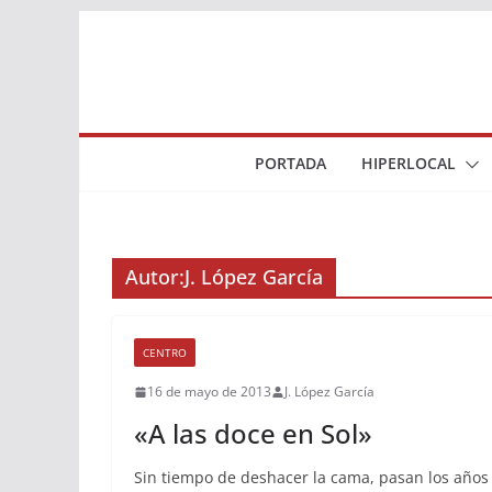
Saltar
al
contenido
PORTADA
HIPERLOCAL
Autor:
J. López García
CENTRO
16 de mayo de 2013
J. López García
«A las doce en Sol»
Sin tiempo de deshacer la cama, pasan los años 