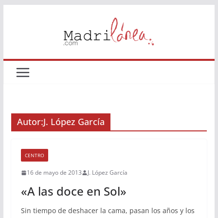
Saltar
al
contenido
Autor:
J. López García
CENTRO
16 de mayo de 2013
J. López García
«A las doce en Sol»
Sin tiempo de deshacer la cama, pasan los años y los