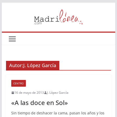
Saltar
al
contenido
Autor:
J. López García
CENTRO
16 de mayo de 2013
J. López García
«A las doce en Sol»
Sin tiempo de deshacer la cama, pasan los años y los