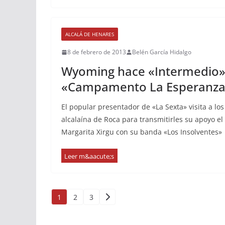
ALCALÁ DE HENARES
8 de febrero de 2013
Belén García Hidalgo
Wyoming hace «Intermedio» 
«Campamento La Esperanz
El popular presentador de «La Sexta» visita a los
alcalaína de Roca para transmitirles su apoyo el
Margarita Xirgu con su banda «Los Insolventes»
Paginación
1
2
3
de