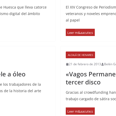
de Huesca que lleva catorce
El XIV Congreso de Periodism
ismo digital del ámbito
veteranos y noveles emprend
al papel
ALCALÁ DE HENARES
21 de febrero de 2013
Belén G
le a óleo
«Vagos Permanen
tercer disco
e los trabajadores de la
 de la historia del arte
Gracias al crowdfunding han
trabajo cargado de sátira so