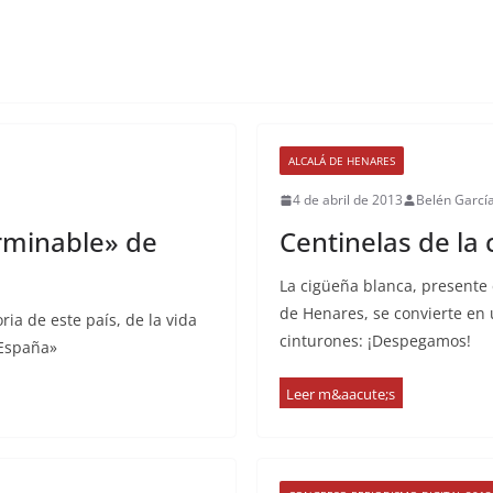
ALCALÁ DE HENARES
4 de abril de 2013
Belén Garcí
erminable» de
Centinelas de la
La cigüeña blanca, presente 
de Henares, se convierte en 
ia de este país, de la vida
cinturones: ¡Despegamos!
 España»