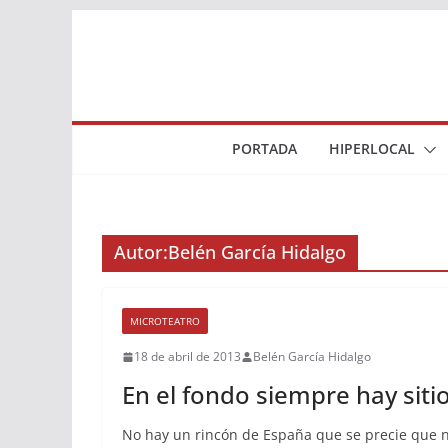
Saltar
al
contenido
PORTADA
HIPERLOCAL
Autor:
Belén García Hidalgo
MICROTEATRO
18 de abril de 2013
Belén García Hidalgo
En el fondo siempre hay siti
No hay un rincón de España que se precie que no