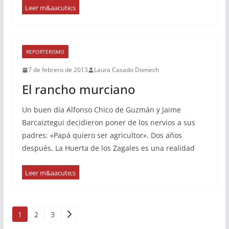
REPORTERISMO
7 de febrero de 2013
Laura Casado Domech
El rancho murciano
Un buen día Alfonso Chico de Guzmán y Jaime
Barcaiztegui decidieron poner de los nervios a sus
padres: «Papá quiero ser agricultor». Dos años
después, La Huerta de los Zagales es una realidad
Paginación
1
2
3