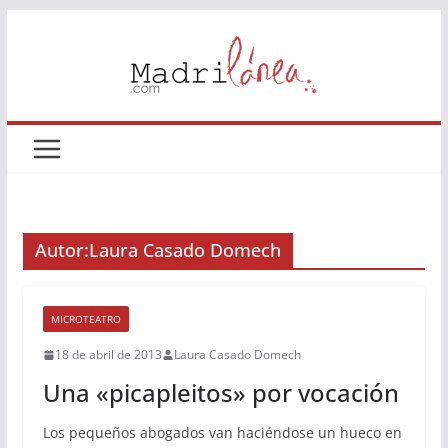
Saltar
al
contenido
Autor:
Laura Casado Domech
MICROTEATRO
18 de abril de 2013
Laura Casado Domech
Una «picapleitos» por vocación
Los pequeños abogados van haciéndose un hueco en