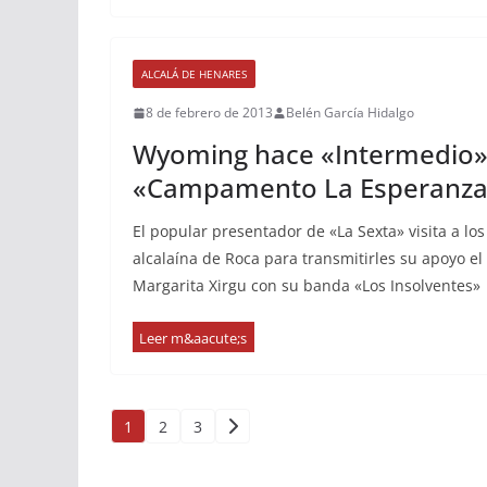
ALCALÁ DE HENARES
8 de febrero de 2013
Belén García Hidalgo
Wyoming hace «Intermedio» 
«Campamento La Esperanz
El popular presentador de «La Sexta» visita a los
alcalaína de Roca para transmitirles su apoyo el
Margarita Xirgu con su banda «Los Insolventes»
Paginación
1
2
3
de