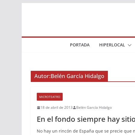
Saltar
al
contenido
PORTADA
HIPERLOCAL
Autor:
Belén García Hidalgo
MICROTEATRO
18 de abril de 2013
Belén García Hidalgo
En el fondo siempre hay siti
No hay un rincón de España que se precie que no