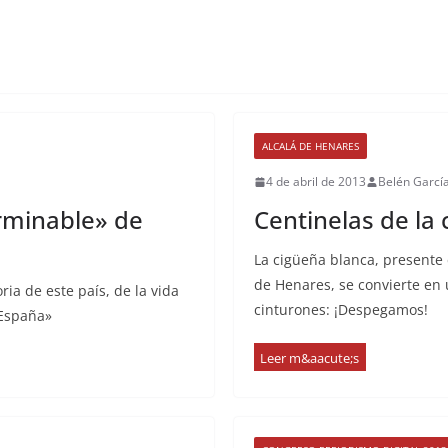
ALCALÁ DE HENARES
4 de abril de 2013
Belén Garcí
erminable» de
Centinelas de la
La cigüeña blanca, presente 
de Henares, se convierte en 
ia de este país, de la vida
cinturones: ¡Despegamos!
 España»