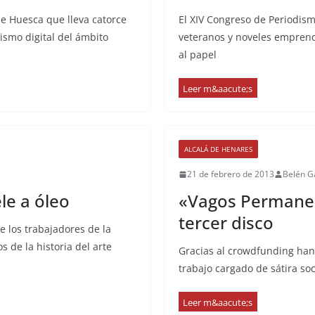
de Huesca que lleva catorce
El XIV Congreso de Periodism
ismo digital del ámbito
veteranos y noveles emprend
al papel
ALCALÁ DE HENARES
21 de febrero de 2013
Belén G
le a óleo
«Vagos Permanen
tercer disco
e los trabajadores de la
 de la historia del arte
Gracias al crowdfunding han
trabajo cargado de sátira so