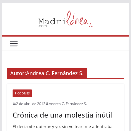
Saltar
al
contenido
Autor:
Andrea C. Fernández S.
FICCIONES
2 de abril de 2012
Andrea C. Fernández S.
Crónica de una molestia inútil
Él decía «te quiero» y yo, sin voltear, me adentraba