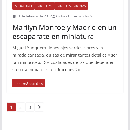
ACTUALIDAD
CANILLEJAS
CANILLEJAS-SAN BLAS
13 de febrero de 2012
Andrea C. Fernández S.
Marilyn Monroe y Madrid en un
escaparate en miniatura
Miguel Yunquera tienes ojos verdes claros y la
mirada cansada, quizás de mirar tantos detalles y ser
tan minucioso. Dos cualidades de las que dependen
su obra miniaturista: «Rincones 2»
Paginación
1
2
3
de