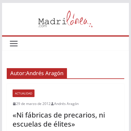
Saltar
al
contenido
Autor:
Andrés Aragón
ACTUALIDAD
29 de marzo de 2012
Andrés Aragón
«Ni fábricas de precarios, ni
escuelas de élites»