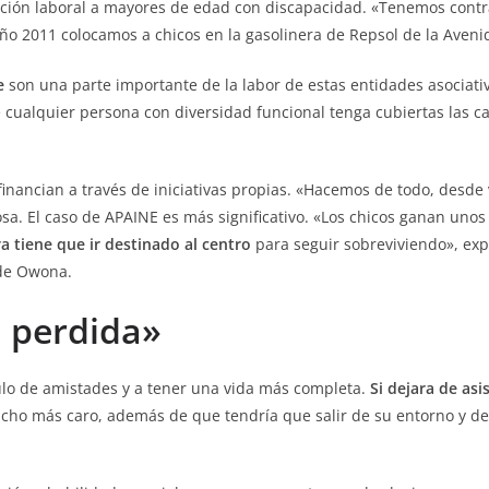
rción laboral a mayores de edad con discapacidad. «Tenemos contr
ño 2011 colocamos a chicos en la gasolinera de Repsol de la Aveni
e
son una parte importante de la labor de estas entidades asociativ
 cualquier persona con diversidad funcional tenga cubiertas las ca
financian a través de iniciativas propias. «Hacemos de todo, desde
osa. El caso de APAINE es más significativo. «Los chicos ganan uno
a tiene que ir destinado al centro
para seguir sobreviviendo», expl
ade Owona.
a perdida»
rculo de amistades y a tener una vida más completa.
Si dejara de asi
ucho más caro, además de que tendría que salir de su entorno y 