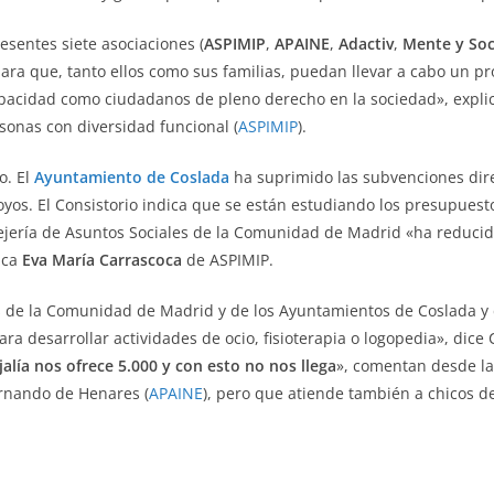
esentes siete asociaciones (
ASPIMIP
,
APAINE
,
Adactiv
,
Mente y So
para que, tanto ellos como sus familias, puedan llevar a cabo un p
apacidad como ciudadanos de pleno derecho en la sociedad», expli
sonas con diversidad funcional (
ASPIMIP
).
o. El
Ayuntamiento de Coslada
ha suprimido las subvenciones di
oyos. El Consistorio indica que se están estudiando los presupues
sejería de Asuntos Sociales de la Comunidad de Madrid «ha reducid
ica
Eva María Carrascoca
de ASPIMIP.
es de la Comunidad de Madrid y de los Ayuntamientos de Coslada y
a desarrollar actividades de ocio, fisioterapia o logopedia», dice 
alía nos ofrece 5.000 y con esto no nos llega
», comentan desde l
ernando de Henares (
APAINE
), pero que atiende también a chicos d