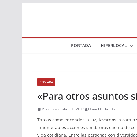
Saltar
al
contenido
PORTADA
HIPERLOCAL
COSLADA
«Para otros asuntos s
15 de noviembre de 2013
Daniel Nebreda
Tareas como encender la luz, lavarnos la cara o
innumerables acciones sin darnos cuenta de cóm
vida cotidiana. Entre las personas con diversi