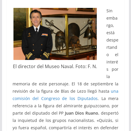
Sin
emba
rgo,
está
despe
rtand
o el
interé
El director del Museo Naval. Foto: F. N.
s por
la
memoria de este personaje. El 18 de septiembre la
revisión de la figura de Blas de Lezo llegó hasta
una
comisión del Congreso de los Diputados
. La mera
referencia a la figura del almirante guipuzcoano, por
parte del diputado del PP
Juan Dios Ruano
, despertó
la inquietud de los grupos nacionalistas. «Quizás, si
yo fuera español, compartiría el interés en defender