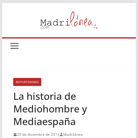
Saltar
al
contenido
REPORTERISMO
La historia de
Mediohombre y
Mediaespaña
20 de diciembre de 2013
Madrilánea