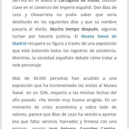
derrota en el asalto a
Cartagena de Indias
, bastión
clave en el comercio del Imperio español. Don Blas de
Lezo y Olavarrieta no podía saber que sería
destituido en los siguientes días y que su nombre
pasaría al olvido.
Mucho tiempo después,
algunos
luchan por hacerle justicia
.
El
Museo Naval de
Madrid
recupera su figura a través de una exposición
que está batiendo todos los registros de asistencia.
Mientras, la sociedad española debate cómo tratar a
este personaje.
Más de 30.000 personas han acudido a una
exposición que ha incrementado las visitas al Museo
Naval en un 32%, respecto a las mismas fechas del
año pasado. «Ha tenido muy buena acogida. En un
momento de crisis económica y sobre todo de
valores, parece que Blas de Lezo ha venido a aportar
eso que falta: servicio, honradez y firmeza con uno
mismo», apunta
José Antonio González Carrión
,