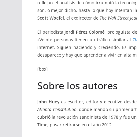
reflejan el análisis de cómo irrumpió la tecno
son, o mejor dicho, hasta lo que hoy intentan l
Scott Woefel
, el exdirector de
The Wall Street Jou
El periodista
Jordi Pérez Colomé
, prologuista d
«Veinte personas tienen un tráfico similar al
T
internet. Siguen naciendo y creciendo. Es impos
desaparece y hay que aprender a vivir en alta mar
[box]
Sobre los autores
John Huey
es escritor, editor y ejecutivo de
Atlanta Constitution
, dónde mandó su primer artí
cubrió la revolución sandinista de 1978 y fue un
Time, pasar retirarse en el año 2012.