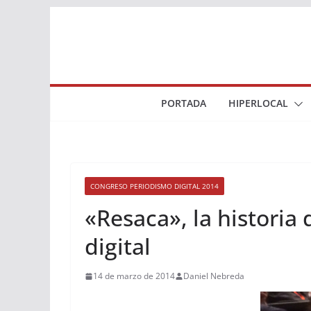
Saltar
al
contenido
PORTADA
HIPERLOCAL
CONGRESO PERIODISMO DIGITAL 2014
«Resaca», la historia 
digital
14 de marzo de 2014
Daniel Nebreda