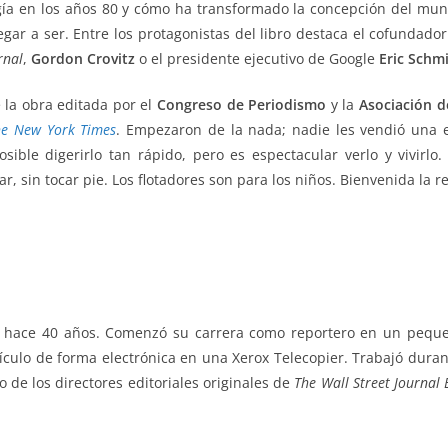
logía en los años 80 y cómo ha transformado la concepción del mun
legar a ser. Entre los protagonistas del libro destaca el cofundad
rnal
,
Gordon Crovitz
o el presidente ejecutivo de Google
Eric Schm
e la obra editada por el
Congreso de Periodismo
y la
Asociación d
he New York Times
. Empezaron de la nada; nadie les vendió una e
ible digerirlo tan rápido, pero es espectacular verlo y vivirlo. 
, sin tocar pie. Los flotadores son para los niños. Bienvenida la r
sde hace 40 años. Comenzó su carrera como reportero en un peq
culo de forma electrónica en una Xerox Telecopier. Trabajó dura
o de los directores editoriales originales de
The Wall Street Journal