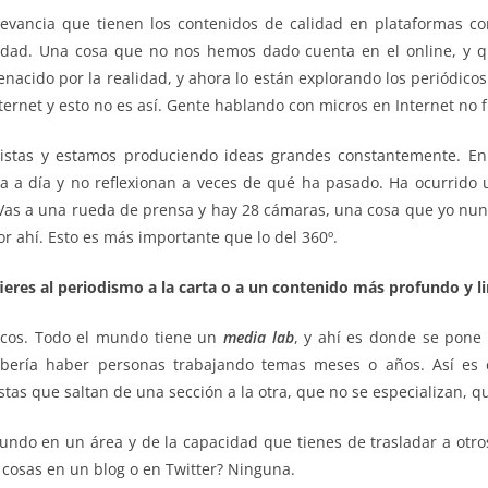
levancia que tienen los contenidos de calidad en plataformas 
ad. Una cosa que no nos hemos dado cuenta en el online, y que
 renacido por la realidad, y ahora lo están explorando los periódi
nternet y esto no es así. Gente hablando con micros en Internet no 
istas y estamos produciendo ideas grandes constantemente. En l
a a día y no reflexionan a veces de qué ha pasado. Ha ocurrido u
 Vas a una rueda de prensa y hay 28 cámaras, una cosa que yo nun
r ahí. Esto es más importante que lo del 360º.
ieres al periodismo a la carta o a un contenido más profundo y li
icos. Todo el mundo tiene un
media lab
, y ahí es donde se pone 
debería haber personas trabajando temas meses o años. Así es
tas que saltan de una sección a la otra, que no se especializan, 
undo en un área y de la capacidad que tienes de trasladar a otros
 cosas en un blog o en Twitter? Ninguna.