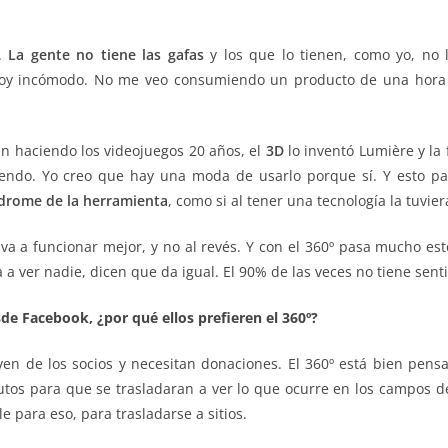
s.
La gente no tiene las gafas
y los que lo tienen, como yo, no 
toy incómodo. No me veo consumiendo un producto de una hora co
an haciendo los videojuegos 20 años, el
3D
lo inventó Lumière y la f
ndo. Yo creo que hay una moda de usarlo porque sí. Y esto pa
drome de la herramienta
, como si al tener una tecnología la tuvier
va a funcionar mejor, y no al revés. Y con el 360º pasa mucho es
 a ver nadie, dicen que da igual. El 90% de las veces no tiene sent
e Facebook, ¿por qué ellos prefieren el 360º?
ven de los socios y necesitan donaciones. El 360º está bien pens
tos para que se trasladaran a ver lo que ocurre en los campos de
e para eso, para trasladarse a sitios.