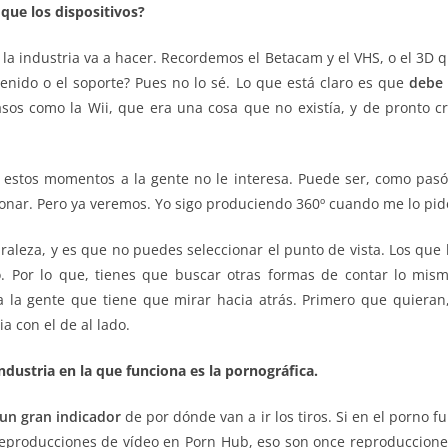
que los dispositivos?
e la industria va a hacer. Recordemos el Betacam y el VHS, o el 3D
tenido o el soporte? Pues no lo sé. Lo que está claro es que
debe 
asos como la Wii, que era una cosa que no existía, y de pronto c
en estos momentos a la gente no le interesa. Puede ser, como pa
ionar. Pero ya veremos. Yo sigo produciendo 360º cuando me lo pid
raleza, y es que no puedes seleccionar el punto de vista. Los que 
o. Por lo que, tienes que buscar otras formas de contar lo mi
r a la gente que tiene que mirar hacia atrás. Primero que quier
a con el de al lado.
 industria en la que funciona es la pornográfica.
 un gran indicador
de por dónde van a ir los tiros. Si en el porno fu
reproducciones de vídeo en Porn Hub, eso son once reproduccio