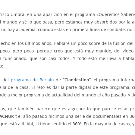
ncisco Umbral en una aparición en el programa «Queremos Saber» d
 mundo y sé lo que pasa, pero estamos muy absorbidos por la ac
 no hay academia, cuando estás en primera línea de combate, no d
echo en los últimos años. Hablaré un poco sobre de la fusión del
 poco, pero poco, porque creo que está muy manido, del víde
a funcionado, que son casi todos. Y todo esto me lleva a habla
te.
s del
programa de Beriain
de “
Clandestino
”, el programa intern
ella de la casa. El reto es dar la parte digital de este programa
ado a mejor programa de actualidad del mundo el año pasado, y t
as, que también parece que es algo por lo que parece estar p
ACNUR
t el año pasado hicimos una serie de documentales en 360
ue está allí. Ahí, sí tiene sentido el 360º. En la mayoría de casos, yo