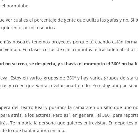
a el pornotube.
e ver cual es el porcentaje de gente que utiliza las gafas y no. Si t
 quieren usar mil usuarios.
demás nosotros tenemos proyectos porque tú cuando están formand
 ventaja. En clases cortas de cinco minutos te trasladen al sitio c
ad no se crea, se despierta, y si hasta el momento el 360º no ha
va. Estoy en varios grupos de 360º y hay varios grupos de start
s y creen que van a revolucionarlo todo. Yo estoy ahí por si ac
era del Teatro Real y pusimos la cámara en un sitio que uno no v
para atrás, a los actores. Pero así, en general, el 360º para report
rás. Te importa la persona que quieres entrevistar. En deportes 
e de lo que hablar ahora mismo.