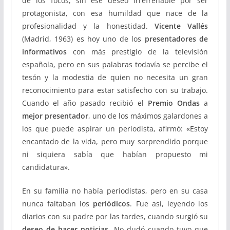
de los focos, sin ese deseo irrefrenable por ser
protagonista, con esa humildad que nace de la
profesionalidad y la honestidad.
Vicente Vallés
(Madrid, 1963) es hoy uno de los
presentadores de
informativos
con más prestigio de la televisión
española, pero en sus palabras todavía se percibe el
tesón y la modestia de quien no necesita un gran
reconocimiento para estar satisfecho con su trabajo.
Cuando el año pasado recibió el
Premio Ondas
a
mejor presentador
, uno de los máximos galardones a
los que puede aspirar un periodista, afirmó: «Estoy
encantado de la vida, pero muy sorprendido porque
ni siquiera sabía que habían propuesto mi
candidatura».
En su familia no había periodistas, pero en su casa
nunca faltaban los
periódicos
. Fue así, leyendo los
diarios con su padre por las tardes, cuando surgió su
deseo de hacer noticias
. No dudó cuando tuvo que