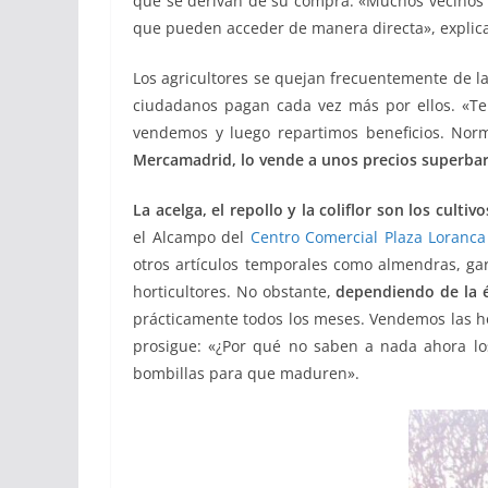
que se derivan de su compra. «Muchos vecinos d
que pueden acceder de manera directa», explic
Los agricultores se quejan frecuentemente de la
ciudadanos pagan cada vez más por ellos. «Ten
vendemos y luego repartimos beneficios. Norm
Mercamadrid, lo vende a unos precios superba
La acelga, el repollo y la coliflor son los cult
el Alcampo del
Centro Comercial Plaza Loranca
otros artículos temporales como almendras, garb
horticultores. No obstante,
dependiendo de la 
prácticamente todos los meses. Vendemos las hor
prosigue: «¿Por qué no saben a nada ahora los
bombillas para que maduren».