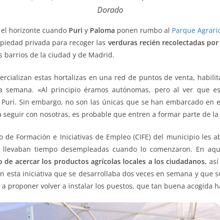
Dorado
 el horizonte cuando
Puri
y
Paloma
ponen rumbo al
Parque Agrari
piedad privada para recoger las
verduras recién recolectadas por
os barrios de la ciudad y de Madrid.
rcializan estas hortalizas en una red de puntos de venta, habilit
 la semana. «Al principio éramos autónomas, pero al ver que e
a Puri. Sin embargo, no son las únicas que se han embarcado en 
a seguir con nosotras, es probable que entren a formar parte de la
 de Formación e Iniciativas de Empleo (CIFE) del municipio les ab
 llevaban tiempo desempleadas cuando lo comenzaron. En aque
de acercar los productos agrícolas locales a los ciudadanos
, as
n esta iniciativa que se desarrollaba dos veces en semana y que 
 a proponer volver a instalar los puestos, que tan buena acogida h