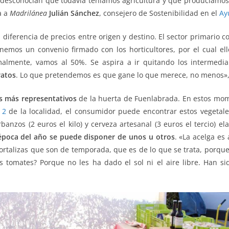
esconocían que todavía teníamos agricultura y que producíamos u
a a
Madrilánea
Julián Sánchez
, consejero de Sostenibilidad en el
Ay
 diferencia de precios entre origen y destino. El sector primario 
emos un convenio firmado con los horticultores, por el cual ell
almente, vamos al 50%. Se aspira a ir quitando los intermedia
ratos
. Lo que pretendemos es que gane lo que merece, no menos»,
ivos más representativos
de la huerta de Fuenlabrada. En estos mom
 2
de la localidad, el consumidor puede encontrar estos vegetale
anzos (2 euros el kilo) y cerveza artesanal (3 euros el tercio) e
época del año se puede disponer de unos u otros
. «La acelga es
talizas que son de temporada, que es de lo que se trata, porque 
 tomates? Porque no les ha dado el sol ni el aire libre. Han si