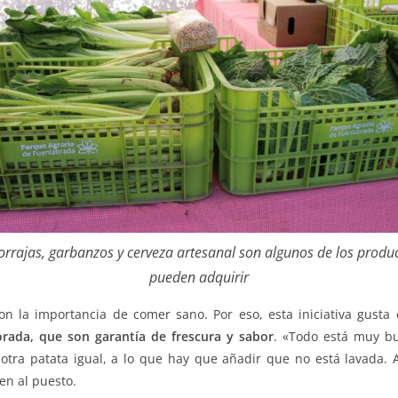
orrajas, garbanzos y cerveza artesanal son algunos de los produ
pueden adquirir
n la importancia de comer sano. Por eso, esta iniciativa gust
ada, que son garantía de frescura y sabor
. «Todo está muy bu
otra patata igual, a lo que hay que añadir que no está lavada. 
en al puesto.