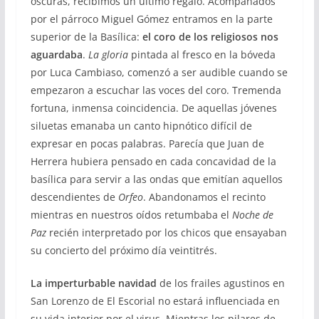
oscuras, recibimos un último regalo
.
Acompañados
por el párroco Miguel Gómez entramos en la parte
superior de la Basílica:
el coro de los religiosos nos
aguardaba
.
La gloria
pintada al fresco en la bóveda
por Luca Cambiaso, comenzó a ser audible cuando se
empezaron a escuchar las voces del coro. Tremenda
fortuna, inmensa coincidencia.
De aquellas jóvenes
siluetas emanaba un canto hipnótico difícil de
expresar en pocas palabras.
Parecía que Juan de
Herrera hubiera pensado en cada concavidad de la
basílica para servir a las ondas que emitían aquellos
descendientes de
Orfeo
. Abandonamos el recinto
mientras en nuestros oídos retumbaba el
Noche de
Paz
recién interpretado por los chicos que ensayaban
su concierto del próximo día veintitrés.
La imperturbable navidad
de los frailes agustinos en
San Lorenzo de El Escorial no estará influenciada en
su vida interior por el virus. Mientras los pilares de