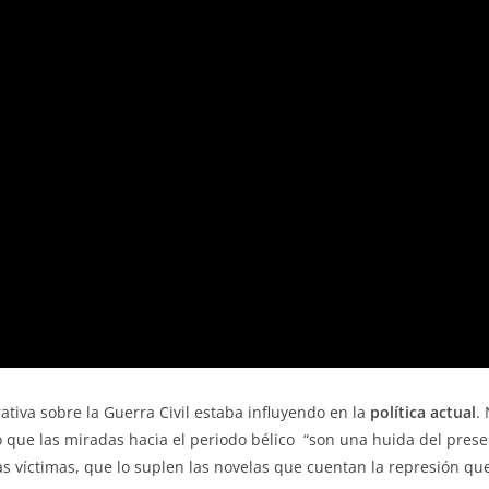
ativa sobre la Guerra Civil estaba influyendo en la
política actual
.
que las miradas hacia el periodo bélico “son una huida del presen
s víctimas, que lo suplen las novelas que cuentan la represión qu