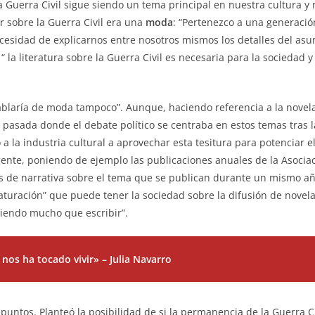
a Guerra Civil sigue siendo un tema principal en nuestra cultura y n
r sobre la Guerra Civil era una
moda
: “Pertenezco a una generació
ecesidad de explicarnos entre nosotros mismos los detalles del asun
, “ la literatura sobre la Guerra Civil es necesaria para la sociedad
ablaría de moda tampoco”. Aunque, haciendo referencia a la novela
pasada donde el debate político se centraba en estos temas tras 
vó a la industria cultural a aprovechar esta tesitura para potenciar
 vigente, poniendo de ejemplo las publicaciones anuales de la Asoci
s de narrativa sobre el tema que se publican durante un mismo año
saturación” que puede tener la sociedad sobre la difusión de novela
biendo mucho que escribir”.
nos ha tocado vivir» – Julia Navarro
untos. Planteó la posibilidad de si la permanencia de la Guerra Ci