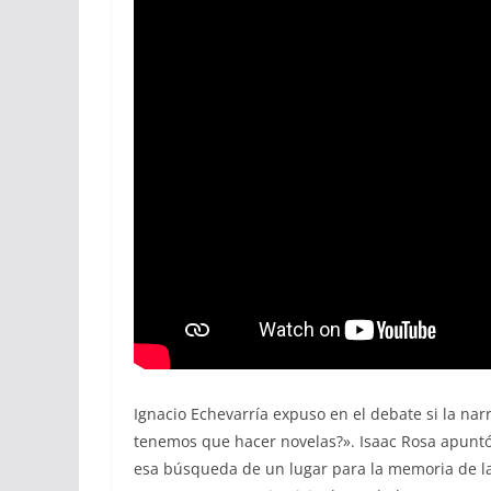
Ignacio Echevarría expuso en el debate si la narr
tenemos que hacer novelas?». Isaac Rosa apuntó 
esa búsqueda de un lugar para la memoria de la