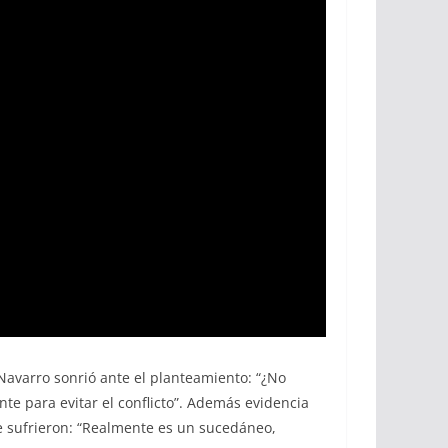
 Navarro sonrió ante el planteamiento: “¿No
te para evitar el conflicto”. Además evidencia
e sufrieron: “Realmente es un sucedáneo,