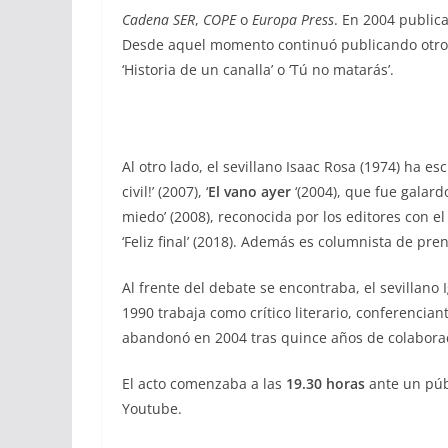
Cadena SER
,
COPE
o
Europa Press
. En 2004 publica
Desde aquel momento continuó publicando otros
‘Historia de un canalla’
o ‘
Tú no matarás’
.
Al otro lado, el sevillano Isaac Rosa (1974) ha es
civil!’
(2007), ‘
El vano ayer
‘(2004), que fue galard
miedo’
(2008), reconocida por los editores con e
‘
Feliz final’
(2018). Además es columnista de pre
Al frente del debate se encontraba, el sevillano 
1990 trabaja como crítico literario, conferencian
abandonó en 2004 tras quince años de colabora
El acto comenzaba a las
19.30 horas
ante un púb
Youtube.