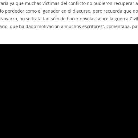
eraria ya que muchas víctimas del conflicto no pudieron recuperar 
do perdedor como el ganador en el discurso, pero recuerda que no 
avarro, no se trata tan sólo de hacer novelas sobre la guerra Civil
ario, que ha dado motivación a muchos escritores”, comentaba, par