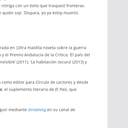
e intriga con un éxito que traspasó fronteras.
e quién soy’
, ‘
Dispara, yo ya estoy muerto’,
rada en ‘
¡Otra maldita novela sobre la guerra
y el Premio Andalucía de la Crítica; ‘
El país del
nvisible’
(2011), ‘
La habitación oscura’
(2013) y
ó como editor para Círculo de Lectores y desde
ia
, el suplemento literario de
El País
, que
eguir mediante
streaming
en su canal de