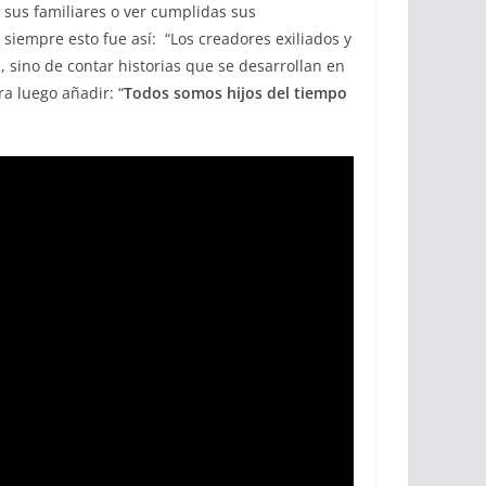
a sus familiares o ver cumplidas sus
siempre esto fue así: “Los creadores exiliados y
, sino de contar historias que se desarrollan en
a luego añadir: “
Todos somos hijos del tiempo