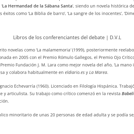
 ‘
La Hermandad de la Sábana Santa
‘
, siendo un novela histórica d
 éxitos como ‘
La Biblia de barro’, ‘La sangre de los inocentes’, ‘Dim
Libros de los conferenciantes del debate | D.V.L
crito novelas como ‘
La malamemoria
‘
(1999), posteriormente reelabo
onada en 2005 con el Premio Rómulo Gallegos, el Premio Ojo Crítico 
l Premio Fundación J. M. Lara como mejor novela del año,
‘La mano i
nsa y colabora habitualmente en
eldiario.es
y
La Marea
.
Ignacio Echevarría (1960).
Licenciado en Filología Hispánica. Trabaj
te y articulista. Su trabajo como crítico comenzó en la revista
Babel
ción.
lico minoritario de unas 20 personas de edad adulta y se podía s