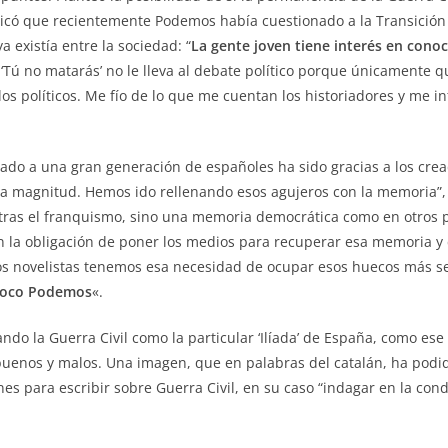
icó que recientemente Podemos había cuestionado a la Transición 
a existía entre la sociedad: “
La gente joven tiene interés en conoce
‘
Tú no matarás’
no le lleva al debate político porque únicamente q
 los políticos. Me fío de lo que me cuentan los historiadores y me
egado a una gran generación de españoles ha sido gracias a los cr
sa magnitud. Hemos ido rellenando esos agujeros con la memoria”,
 tras el franquismo, sino una memoria democrática como en otros p
n la obligación de poner los medios para recuperar esa memoria y c
 Los novelistas tenemos esa necesidad de ocupar esos huecos más 
mpoco Podemos
«.
do la Guerra Civil como la particular ‘Ilíada’ de España, como ese
buenos y malos. Una imagen, que en palabras del catalán, ha podido
nes para escribir sobre Guerra Civil, en su caso “indagar en la co