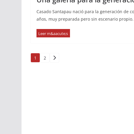
Casado Santapau nació para la generación de col
años, muy preparada pero sin escenario propio.
Paginación
1
2
de
entradas