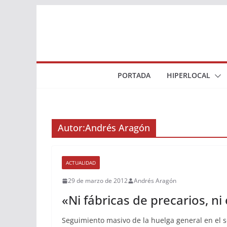
Saltar
al
contenido
PORTADA
HIPERLOCAL
Autor:
Andrés Aragón
ACTUALIDAD
29 de marzo de 2012
Andrés Aragón
«Ni fábricas de precarios, ni
Seguimiento masivo de la huelga general en el s