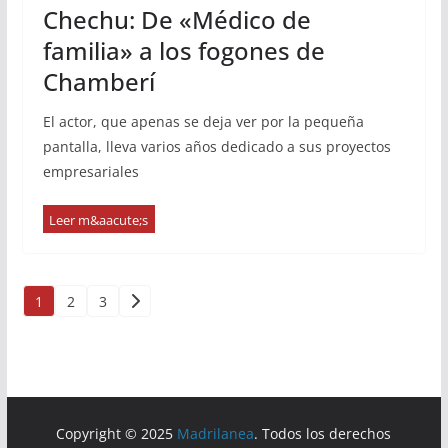
Chechu: De «Médico de
familia» a los fogones de
Chamberí
El actor, que apenas se deja ver por la pequeña
pantalla, lleva varios años dedicado a sus proyectos
empresariales
Paginación
1
2
3
de
entradas
Copyright © 2025
Madrilanea
. Todos los derechos