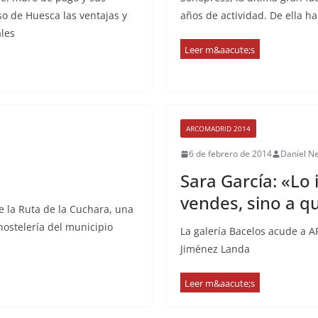
so de Huesca las ventajas y
años de actividad. De ella ha
ales
ARCOMADRID 2014
6 de febrero de 2014
Daniel N
Sara García: «Lo
vendes, sino a q
e la Ruta de la Cuchara, una
hostelería del municipio
La galería Bacelos acude a A
Jiménez Landa