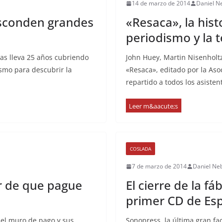
14 de marzo de 2014
Daniel N
sconden grandes
«Resaca», la histo
periodismo y la t
as lleva 25 años cubriendo
John Huey, Martin Nisenholtz
ismo para descubrir la
«Resaca», editado por la Aso
repartido a todos los asisten
COSLADA
7 de marzo de 2014
Daniel Ne
r de que pague
El cierre de la f
primer CD de Es
 el muro de pago y sus
Sonopress, la última gran fac