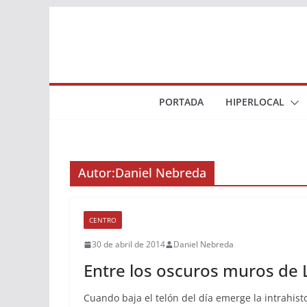
Saltar
al
contenido
PORTADA
HIPERLOCAL
Autor:
Daniel Nebreda
CENTRO
30 de abril de 2014
Daniel Nebreda
Entre los oscuros muros de 
Cuando baja el telón del día emerge la intrahis