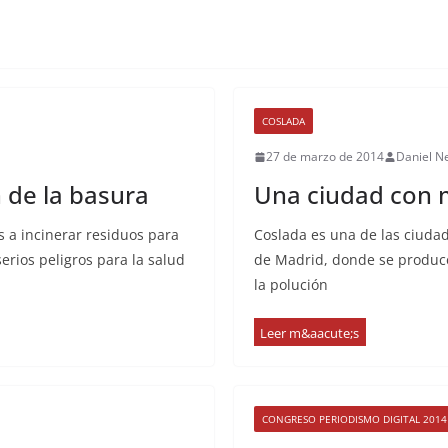
COSLADA
27 de marzo de 2014
Daniel N
 de la basura
Una ciudad con
as a incinerar residuos para
Coslada es una de las ciuda
serios peligros para la salud
de Madrid, donde se produc
la polución
CONGRESO PERIODISMO DIGITAL 2014