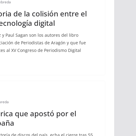
ebreda
ria de la colisión entre el
ecnología digital
 y Paul Sagan son los autores del libro
ciación de Periodistas de Aragón y que fue
tes al XV Congreso de Periodismo Digital
breda
ábrica que apostó por el
paña
toría de discos del país, echa el cierre tras 55