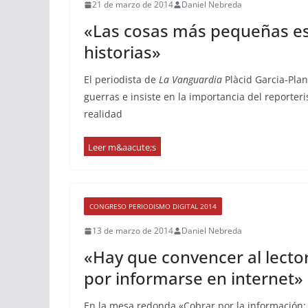
21 de marzo de 2014
Daniel Nebreda
«Las cosas más pequeñas e
historias»
El periodista de
La Vanguardia
Plàcid Garcia-Plan
guerras e insiste en la importancia del reporter
realidad
CONGRESO PERIODISMO DIGITAL 2014
13 de marzo de 2014
Daniel Nebreda
«Hay que convencer al lecto
por informarse en internet»
En la mesa redonda «Cobrar por la información: