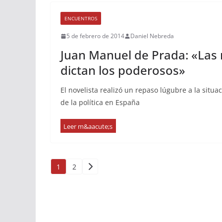
ENCUENTROS
5 de febrero de 2014
Daniel Nebreda
Juan Manuel de Prada: «Las n
dictan los poderosos»
El novelista realizó un repaso lúgubre a la situa
de la política en España
Paginación
1
2
de
entradas