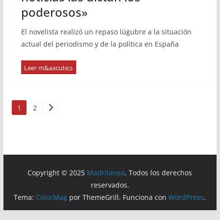
poderosos»
El novelista realizó un repaso lúgubre a la situación
actual del periodismo y de la política en España
Paginación
1
2
de
entradas
Copyright © 2025
Madrilanea
. Todos los derechos
reservados.
Tema:
ColorMag
por ThemeGrill. Funciona con
WordPress
.