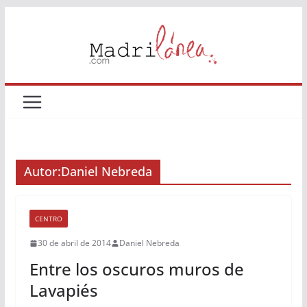
Saltar
al
contenido
Autor:
Daniel Nebreda
CENTRO
30 de abril de 2014
Daniel Nebreda
Entre los oscuros muros de
Lavapiés